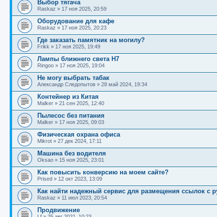
Выбор тягача
Raskaz
»
17 ноя 2025, 20:59
Оборудование для кафе
Raskaz
»
17 ноя 2025, 20:23
Где заказать памятник на могилу?
Frikk
»
17 ноя 2025, 19:49
Лампы ближнего света H7
Ringoo
»
17 ноя 2025, 19:04
Не могу выбрать табак
Александр Следопытов
»
28 май 2024, 19:34
Контейнер из Китая
Malker
»
21 сен 2025, 12:40
Пылесос без питания
Malker
»
17 ноя 2025, 09:03
Физическая охрана офиса
Mikrot
»
27 дек 2024, 17:11
Машина без водителя
Oksao
»
15 ноя 2025, 23:01
Как повысить конверсию на моем сайте?
Prised
»
12 окт 2023, 13:09
Как найти надежный сервис для размещения ссылок с
Raskaz
»
11 июл 2023, 20:54
Продвижение
Lf
»
25 авг 2021, 10:23