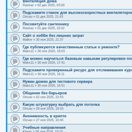
Вентиляция дома
Raskaz
»
02 дек 2025, 03:00
Подскажите станок для высокоскоростных вентиляторо
Oksao
»
01 дек 2025, 21:43
Посоветуйте сантехнику
Raskaz
»
01 дек 2025, 16:02
Сайт о хобби без лишних затрат
Malker
»
30 ноя 2025, 21:37
Где публикуются качественные статьи о ремонте?
Maks11
»
30 ноя 2025, 18:03
Где можно научиться базовым навыкам регулировки пл
Maks11
»
30 ноя 2025, 17:41
Подскажите проверенный ресурс для отслеживания курс
Maks11
»
30 ноя 2025, 16:11
Нужен домен для тестового сервера
Maks11
»
30 ноя 2025, 15:51
Общение без барьеров
Oksao
»
02 сен 2025, 22:43
Какую штукатурку выбрать для потолка
Oksao
»
28 ноя 2025, 18:33
Анонимность в крипте
Oksao
»
27 ноя 2025, 10:40
Учебные направления
Klares
»
28 ноя 2025, 10:15