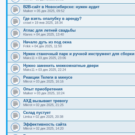
B2B‑сайт в Новосибирске: нужен аудит
Malker
»
05 дек 2025, 09:52
Где взять опалубку в аренду?
crowl
»
19 янв 2025, 18:34
Атлас для летней свадьбы
Klares
»
04 дек 2025, 13:40
Начало дуть из под окна
Frikk
»
04 дек 2025, 11:50
Нужен станочный парк и ручной инструмент для сборки
Maks11
»
03 дек 2025, 23:06
Нужно заменить межкомнатные двери
Maks11
»
03 дек 2025, 22:24
Реакции Телеги в минусе
Mikrot
»
03 дек 2025, 16:16
Опыт приобретения
Malker
»
03 дек 2025, 10:24
АХД вызывает тревогу
Mikrot
»
02 дек 2025, 21:25
Склад пустует
Limka
»
02 дек 2025, 20:38
Эффективность сайта
Mikrot
»
02 дек 2025, 14:20