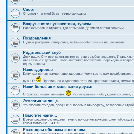
Спорт
О, спорт - ты мир! Будет вечно молодым
Вокруг света: путешествия, туризм
Рассказываем о странах, где побывали. Делимся впечатлениями
Поздравления
С днем рождения, свадьбами, любыми событиями в нашей жизни
Родительский клуб
Дети наши. Они всегда останутся детьми в любом возрасте. И кто, как
что связано с детьми: школа, институт, воспитание, переходный возра
одним словом
Наше здоровье
Кому, как не нам важно наше здоровье. Кому как не нам позаботиться
нужны?
Правильное и здоровое питание, красивая осанка, гимнасти
Наши большие и маленькие друзья
О братьях наших меньших
Разговариваем и обсуждаем кошечек, со
Экология жилища
Утилизация отходов, вредные выбросы в атмосферу, безопасные стро
Помогите найти...
В этом разделе размещаем темы о поиске инструкций, схем, образцов до
каком магазине... И т. п.
Разговоры обо всем и ни о чем
В этом разделе будут размещаться темы, перенесенные из профильных