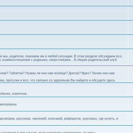
 не мы, родители, поможем им в любой ситуации. В этом разделе обсуждаем все,
ст, взаимоотношения с родными, сверстниками... В общем родительский клуб
 о нем? Таблетки? Нужны ли они нам вообще? Доктор? Врач? Зачем они нам
ка, прогулки и все, что связано со здоровьем Вы найдете и обсудите здесь
бачек, хомячков..
йматериалы
говоров, рисунков, чертежей, описаний, рефератов, курсовых, где купить, в
 разделов в том случае, если разговоры отклонились от темы