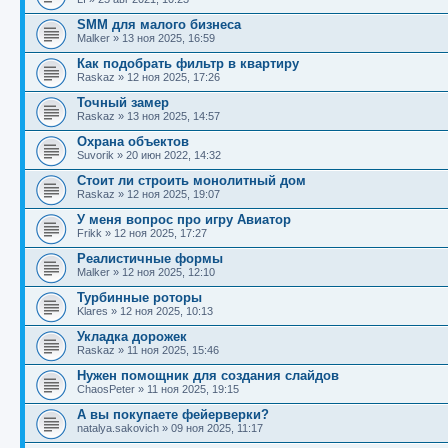
SMM для малого бизнеса
Malker
»
13 ноя 2025, 16:59
Как подобрать фильтр в квартиру
Raskaz
»
12 ноя 2025, 17:26
Точный замер
Raskaz
»
13 ноя 2025, 14:57
Охрана объектов
Suvorik
»
20 июн 2022, 14:32
Стоит ли строить монолитный дом
Raskaz
»
12 ноя 2025, 19:07
У меня вопрос про игру Авиатор
Frikk
»
12 ноя 2025, 17:27
Реалистичные формы
Malker
»
12 ноя 2025, 12:10
Турбинные роторы
Klares
»
12 ноя 2025, 10:13
Укладка дорожек
Raskaz
»
11 ноя 2025, 15:46
Нужен помощник для создания слайдов
ChaosPeter
»
11 ноя 2025, 19:15
А вы покупаете фейерверки?
natalya.sakovich
»
09 ноя 2025, 11:17