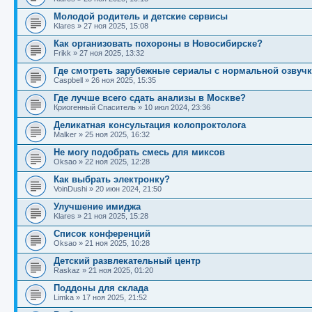
Молодой родитель и детские сервисы
Klares
»
27 ноя 2025, 15:08
Как организовать похороны в Новосибирске?
Frikk
»
27 ноя 2025, 13:32
Где смотреть зарубежные сериалы с нормальной озвуч
Caspbell
»
26 ноя 2025, 15:35
Где лучше всего сдать анализы в Москве?
Криогенный Спаситель
»
10 июл 2024, 23:36
Деликатная консультация колопроктолога
Malker
»
25 ноя 2025, 16:32
Не могу подобрать смесь для миксов
Oksao
»
22 ноя 2025, 12:28
Как выбрать электронку?
VoinDushi
»
20 июн 2024, 21:50
Улучшение имиджа
Klares
»
21 ноя 2025, 15:28
Список конференций
Oksao
»
21 ноя 2025, 10:28
Детский развлекательный центр
Raskaz
»
21 ноя 2025, 01:20
Поддоны для склада
Limka
»
17 ноя 2025, 21:52