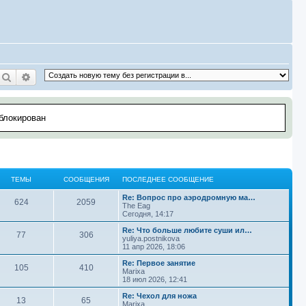
Поиск
Расширенный поиск
аблокирован
ТЕМЫ
СООБЩЕНИЯ
ПОСЛЕДНЕЕ СООБЩЕНИЕ
П
Re: Вопрос про аэродромную ма…
Т
С
624
2059
о
The Eag
с
Сегодня, 14:17
е
о
л
е
П
Re: Что больше любите суши ил…
Т
С
77
306
м
о
д
о
yuliya.postnikova
н
с
11 апр 2026, 18:06
е
о
ы
б
е
л
е
е
П
Re: Первое занятие
Т
С
105
410
м
о
с
д
о
Marixa
щ
о
н
с
18 июл 2026, 12:41
е
о
ы
б
о
е
л
е
б
е
е
П
Re: Чехол для ножа
Т
С
13
65
м
о
щ
с
д
о
Marixa
щ