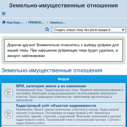
Земельно-имущественные отношения
Наш Хаус-форум
ПРАВОВЫЕ ВОПРОСЫ
Земельно-имущественные отношения
П
о
и
Дорогие друзья! Внимательно относитесь к выбору рубрики для
с
вашей темы. При нарушении рубрикации тема будет удалена, а
аккаунт заблокирован
к
Земельно-имущественные отношения
Форум
ВРИ, категория земли и их изменение
Генеральный план. Территориальные зоны. Правила землепользования и
застройки. Категория и вид разрешенного использования земельного
участка. Зоны природных комплексов, памятников архитектуры и
археологии
Кадастровый учёт объектов недвижимости
Межевание. Вынос границ земельных участков в натуру. Кадастровый
паспорт и выписка. Постановка на кадастровый учёт земельных
участков, зданий, строений, сооружений. Внесение изменений в данные
кадастрового учёта. Технический план и технический паспорт. Снятие с
кадастрового учёта