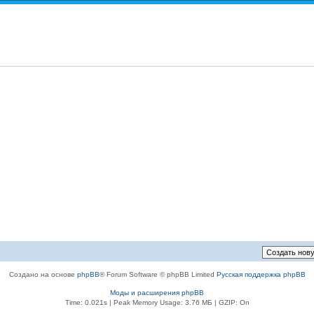
Создано на основе
phpBB
® Forum Software © phpBB Limited
Русская поддержка phpBB
Моды и расширения phpBB
Time: 0.021s
| Peak Memory Usage: 3.76 МБ | GZIP: On