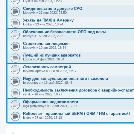
Оукк
»
06 янв 2023, 11:23
Свидетельство о допуске СРО
Medovik
»
27 янв 2023, 03:50
Уехать на ПМЖ в Америку
Limka
»
23 янв 2023, 18:24
Обоснование безопасности ОПО под ключ
natalya
»
15 ноя 2022, 20:21
Строительная лицензия
Medovik
»
10 авг 2022, 18:34
Лучший из лучших адвокатов
Lucca
»
04 фев 2021, 16:34
Легализовать самострой
tatyana.lapteva
»
11 июн 2022, 11:17
Ищу для консультации опытного психолога
feropontova
»
16 май 2022, 18:48
Необходимость заключения договора с аварийно-спас
venik
»
16 янв 2022, 10:27
Оформление недвижимости
olga.pintiyskaya
»
12 авг 2021, 17:37
ReBooster - правильный SERM / ORM / HM с гарантией!
Isidro
»
27 окт 2020, 18:13