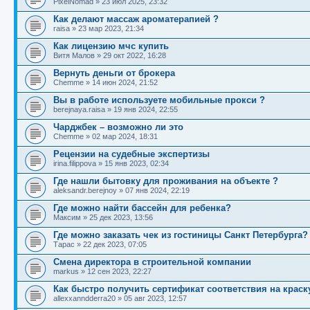
PixelNomad
»
23 июл 2025, 23:32
Как делают массаж ароматерапией ?
raisa
»
23 мар 2023, 21:34
Как лицензию мчс купить
Витя Малов
»
29 окт 2022, 16:28
Вернуть деньги от брокера
Chemme
»
14 июн 2024, 21:52
Вы в работе используете мобильные прокси ?
berejnaya.raisa
»
19 янв 2024, 22:55
Чарджбек – возможно ли это
Chemme
»
02 мар 2024, 18:31
Рецензии на судебные экспертизы
irina.filippova
»
15 янв 2023, 02:34
Где нашли бытовку для проживания на объекте ?
aleksandr.berejnoy
»
07 янв 2024, 22:19
Где можно найти бассейн для ребенка?
Максим
»
25 дек 2023, 13:56
Где можно заказать чек из гостиницы Санкт Петербурга?
Тарас
»
22 дек 2023, 07:05
Смена директора в строительной компании
markus
»
12 сен 2023, 22:27
Как быстро получить сертификат соответствия на краск
allexxanndderra20
»
05 авг 2023, 12:57