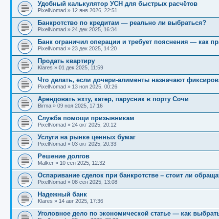
Удобный калькулятор УСН для быстрых расчётов
PixelNomad
»
12 янв 2026, 22:51
Банкротство по кредитам — реально ли выбраться?
PixelNomad
»
24 дек 2025, 16:34
Банк ограничил операции и требует пояснения — как п
PixelNomad
»
23 дек 2025, 14:20
Продать квартиру
Klares
»
01 дек 2025, 11:59
Что делать, если дочери-алименты назначают фиксиров
PixelNomad
»
13 ноя 2025, 00:26
Арендовать яхту, катер, парусник в порту Сочи
Birma
»
09 ноя 2025, 17:16
Служба помощи призывникам
PixelNomad
»
24 окт 2025, 20:12
Услуги на рынке ценных бумаг
PixelNomad
»
03 окт 2025, 20:33
Решение долгов
Malker
»
10 сен 2025, 12:32
Оспаривание сделок при банкротстве – стоит ли обращ
PixelNomad
»
08 сен 2025, 13:08
Надежный банк
Klares
»
14 авг 2025, 17:36
Уголовное дело по экономической статье — как выбрат