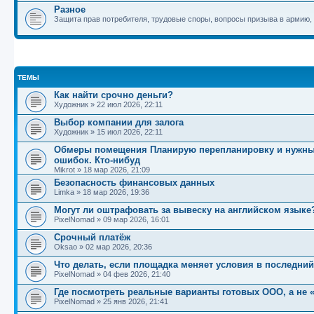
Разное
Защита прав потребителя, трудовые споры, вопросы призыва в армию,
ТЕМЫ
Как найти срочно деньги?
Художник
»
22 июл 2026, 22:11
Выбор компании для залога
Художник
»
15 июл 2026, 22:11
Обмеры помещения Планирую перепланировку и нужны 
ошибок. Кто-нибуд
Mikrot
»
18 мар 2026, 21:09
Безопасность финансовых данных
Limka
»
18 мар 2026, 19:36
Могут ли оштрафовать за вывеску на английском языке
PixelNomad
»
09 мар 2026, 16:01
Срочный платёж
Oksao
»
02 мар 2026, 20:36
Что делать, если площадка меняет условия в последни
PixelNomad
»
04 фев 2026, 21:40
Где посмотреть реальные варианты готовых ООО, а не 
PixelNomad
»
25 янв 2026, 21:41