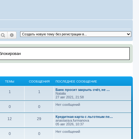
Поиск
Расширенный поиск
аблокирован
ТЕМЫ
СООБЩЕНИЯ
ПОСЛЕДНЕЕ СООБЩЕНИЕ
П
Банк просит закрыть счёт, не …
Т
С
1
1
о
Natalia
с
27 авг 2021, 21:58
е
о
л
е
Нет сообщений
Т
С
0
0
м
о
д
н
е
о
ы
б
е
П
Кредитная карта с льготным пе…
Т
С
12
29
е
о
anastasiya.furmanova
м
о
с
щ
с
05 авг 2026, 10:37
е
о
о
л
ы
б
о
е
е
Нет сообщений
Т
С
0
0
б
м
о
д
щ
щ
н