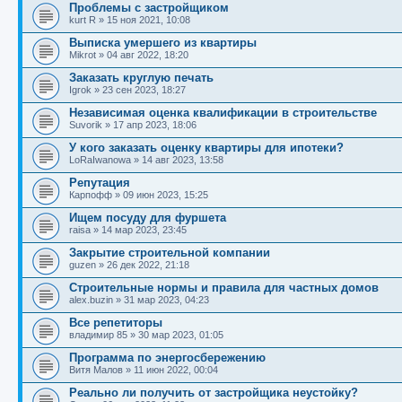
Проблемы с застройщиком
kurt R
»
15 ноя 2021, 10:08
Выписка умершего из квартиры
Mikrot
»
04 авг 2022, 18:20
Заказать круглую печать
Igrok
»
23 сен 2023, 18:27
Независимая оценка квалификации в строительстве
Suvorik
»
17 апр 2023, 18:06
У кого заказать оценку квартиры для ипотеки?
LoRaIwanowa
»
14 авг 2023, 13:58
Репутация
Карпофф
»
09 июн 2023, 15:25
Ищем посуду для фуршета
raisa
»
14 мар 2023, 23:45
Закрытие строительной компании
guzen
»
26 дек 2022, 21:18
Строительные нормы и правила для частных домов
alex.buzin
»
31 мар 2023, 04:23
Все репетиторы
владимир 85
»
30 мар 2023, 01:05
Программа по энергосбережению
Витя Малов
»
11 июн 2022, 00:04
Реально ли получить от застройщика неустойку?