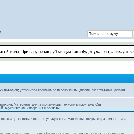
й
ашей темы. При нарушении рубрикации тема будет удалена, а аккаунт з
х потолков; устройство потолков по перекрытиям; дизайн, эксплуатация, ремонт;
оляция. Материалы для звукоизоляции, технологии монтажа. Опыт
ий. Акустические измерения и расчеты
онные и др. Советы и опыт по укладке пола. Напольные покрытия различного типа
иалов: дерева, гкл, стеновых блоков, бетона; отделочные работы: выравнивание,