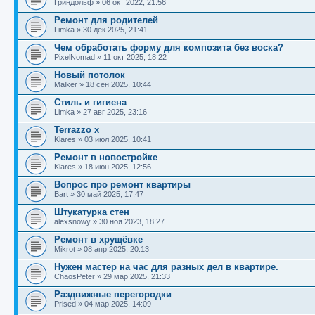
Гриндольф
»
06 окт 2022, 21:56
Ремонт для родителей
Limka
»
30 дек 2025, 21:41
Чем обработать форму для композита без воска?
PixelNomad
»
11 окт 2025, 18:22
Новый потолок
Malker
»
18 сен 2025, 10:44
Стиль и гигиена
Limka
»
27 авг 2025, 23:16
Terrazzo x
Klares
»
03 июл 2025, 10:41
Ремонт в новостройке
Klares
»
18 июн 2025, 12:56
Вопрос про ремонт квартиры
Bart
»
30 май 2025, 17:47
Штукатурка стен
alexsnowy
»
30 ноя 2023, 18:27
Ремонт в хрущёвке
Mikrot
»
08 апр 2025, 20:13
Нужен мастер на час для разных дел в квартире.
ChaosPeter
»
29 мар 2025, 21:33
Раздвижные перегородки
Prised
»
04 мар 2025, 14:09