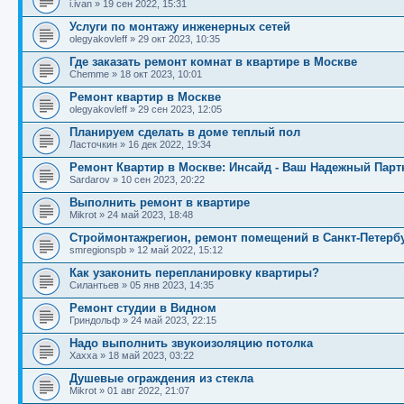
i.ivan
»
19 сен 2022, 15:31
Услуги по монтажу инженерных сетей
olegyakovleff
»
29 окт 2023, 10:35
Где заказать ремонт комнат в квартире в Москве
Chemme
»
18 окт 2023, 10:01
Ремонт квартир в Москве
olegyakovleff
»
29 сен 2023, 12:05
Планируем сделать в доме теплый пол
Ласточкин
»
16 дек 2022, 19:34
Ремонт Квартир в Москве: Инсайд - Ваш Надежный Пар
Sardarov
»
10 сен 2023, 20:22
Выполнить ремонт в квартире
Mikrot
»
24 май 2023, 18:48
Строймонтажрегион, ремонт помещений в Санкт-Петерб
smregionspb
»
12 май 2022, 15:12
Как узаконить перепланировку квартиры?
Силантьев
»
05 янв 2023, 14:35
Ремонт студии в Видном
Гриндольф
»
24 май 2023, 22:15
Надо выполнить звукоизоляцию потолка
Xaxxa
»
18 май 2023, 03:22
Душевые ограждения из стекла
Mikrot
»
01 авг 2022, 21:07