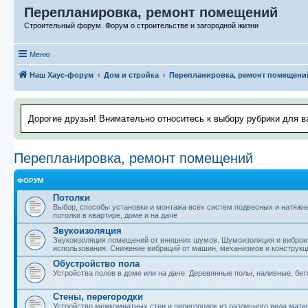
Перепланировка, ремонт помещений
Строительный форум. Форум о строительстве и загородной жизни
Меню
Наш Хаус-форум
Дом и стройка
Перепланировка, ремонт помещени
Дорогие друзья! Внимательно относитесь к выбору рубрики для в
Перепланировка, ремонт помещений
ФОРУМ
Потолки
Выбор, способы установки и монтажа всех систем подвесных и натяжны
потолки в квартире, доме и на даче
Звукоизоляция
Звукоизоляция помещений от внешних шумов. Шумоизоляция и виброиз
использования. Снижение вибраций от машин, механизмов и конструкц
Обустройство пола
Устройства полов в доме или на даче. Деревянные полы, наливные, бет
Стены, перегородки
Устройство межкомнатных стен и перегородок из различного вида матер