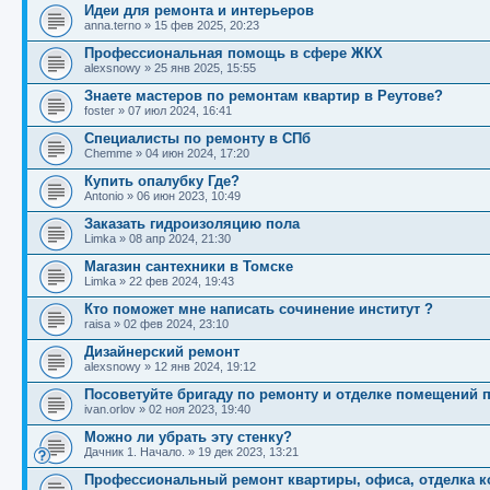
Идеи для ремонта и интерьеров
anna.terno
»
15 фев 2025, 20:23
Профессиональная помощь в сфере ЖКХ
alexsnowy
»
25 янв 2025, 15:55
Знаете мастеров по ремонтам квартир в Реутове?
foster
»
07 июл 2024, 16:41
Специалисты по ремонту в СПб
Chemme
»
04 июн 2024, 17:20
Купить опалубку Где?
Antonio
»
06 июн 2023, 10:49
Заказать гидроизоляцию пола
Limka
»
08 апр 2024, 21:30
Магазин сантехники в Томске
Limka
»
22 фев 2024, 19:43
Кто поможет мне написать сочинение институт ?
raisa
»
02 фев 2024, 23:10
Дизайнерский ремонт
alexsnowy
»
12 янв 2024, 19:12
Посоветуйте бригаду по ремонту и отделке помещений 
ivan.orlov
»
02 ноя 2023, 19:40
Можно ли убрать эту стенку?
Дачник 1. Начало.
»
19 дек 2023, 13:21
Профессиональный ремонт квартиры, офиса, отделка к