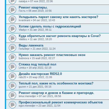
natalya
»
07 ноя 2022, 22:06
Ремонт квартиры.
Гость
»
06 июн 2019, 10:56
Укладывать паркет самому или нанять мастеров?
kvartirant
»
04 окт 2022, 10:43
Хотим сделать полы с гидроизоляцией
Vladyz
»
31 авг 2022, 06:11
Куда обратиться насчет ремонта квартиры в Сочи?
Valdiss
»
11 авг 2022, 18:20
Виды ламината
Гильберг
»
21 июл 2022, 11:24
Нужно заказать ремонт пластиковых окон
bubnova
»
15 май 2022, 02:27
Стяжка под теплый пол
Limka
»
18 апр 2022, 02:18
Дизайн мастерская RIDS2.0
rids20
»
20 мар 2022, 21:06
Теплый пол, какие есть особенности монтажа?
guzen
»
21 дек 2021, 00:16
Ремонт квартир и домов в Казани и пригороде.
timur.menedjer
»
07 окт 2021, 06:56
Профессиональный ремонт коммерческих объектов
egor.menedjer
»
23 авг 2021, 11:54