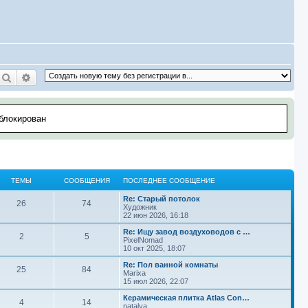
Поиск
Расширенный поиск
аблокирован
ТЕМЫ
СООБЩЕНИЯ
ПОСЛЕДНЕЕ СООБЩЕНИЕ
П
Re: Старый потолок
Т
С
26
74
о
Художник
с
22 июн 2026, 16:18
е
о
л
е
П
Re: Ищу завод воздуховодов с …
Т
С
2
5
м
о
д
о
PixelNomad
н
с
10 окт 2025, 18:07
е
о
ы
б
е
л
е
е
П
Re: Пол ванной комнаты
Т
С
25
84
м
о
с
д
о
Marixa
щ
о
н
с
15 июл 2026, 22:07
е
о
ы
б
о
е
л
е
б
е
е
П
Керамическая плитка Atlas Con…
Т
С
4
14
м
о
щ
с
д
о
natalya
щ