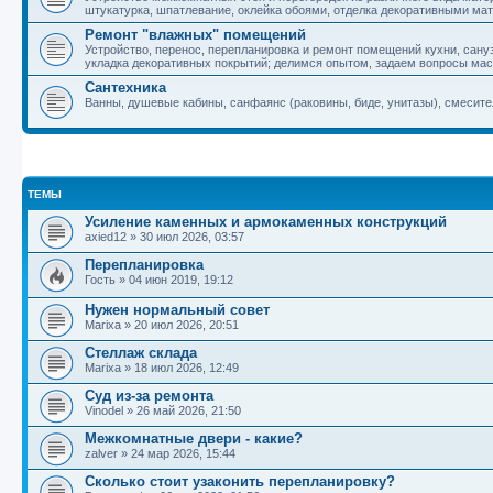
штукатурка, шпатлевание, оклейка обоями, отделка декоративными ма
Ремонт "влажных" помещений
Устройство, перенос, перепланировка и ремонт помещений кухни, сану
укладка декоративных покрытий; делимся опытом, задаем вопросы ма
Сантехника
Ванны, душевые кабины, санфаянс (раковины, биде, унитазы), смесит
ТЕМЫ
Усиление каменных и армокаменных конструкций
axied12
»
30 июл 2026, 03:57
Перепланировка
Гость
»
04 июн 2019, 19:12
Нужен нормальный совет
Marixa
»
20 июл 2026, 20:51
Стеллаж склада
Marixa
»
18 июл 2026, 12:49
Суд из-за ремонта
Vinodel
»
26 май 2026, 21:50
Межкомнатные двери - какие?
zalver
»
24 мар 2026, 15:44
Сколько стоит узаконить перепланировку?