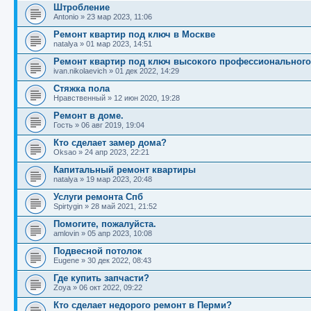
Штробление
Antonio
»
23 мар 2023, 11:06
Ремонт квартир под ключ в Москве
natalya
»
01 мар 2023, 14:51
Ремонт квартир под ключ высокого профессионального
ivan.nikolaevich
»
01 дек 2022, 14:29
Стяжка пола
Нравственный
»
12 июн 2020, 19:28
Ремонт в доме.
Гость
»
06 авг 2019, 19:04
Кто сделает замер дома?
Oksao
»
24 апр 2023, 22:21
Капитальный ремонт квартиры
natalya
»
19 мар 2023, 20:48
Услуги ремонта Спб
Spirtygin
»
28 май 2021, 21:52
Помогите, пожалуйста.
amlovin
»
05 апр 2023, 10:08
Подвесной потолок
Eugene
»
30 дек 2022, 08:43
Где купить запчасти?
Zoya
»
06 окт 2022, 09:22
Кто сделает недорого ремонт в Перми?