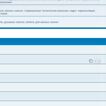
териалами
зла, ванных комнат; современные технические решения; гидро- пароизоляция;
стерам
ели, душевые панели, мебель для ванных комнат
1
2