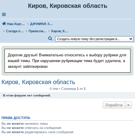
Киров, Кировская область
Наш Хаус-форум
ДАЧНИКИ: ЗНАКОМСТВА, ВСТРЕЧИ. РАССКАЗЫ О ДАЧЕ
Соседи по даче
Приволжский федеральный округ
Киров, Кировская область
П
о
и
Дорогие друзья! Внимательно относитесь к выбору рубрики для
с
вашей темы. При нарушении рубрикации тема будет удалена, а
аккаунт заблокирован
к
Киров, Кировская область
0 тем • Страница
1
из
1
В этом форуме нет сообщений.
Перейти
ПРАВА ДОСТУПА
Вы
не можете
начинать темы
Вы
не можете
отвечать на сообщения
Вы
не можете
редактировать свои сообщения