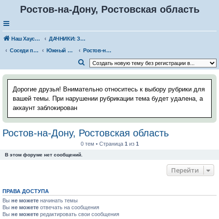
Ростов-на-Дону, Ростовская область
Наш Хаус-форум
ДАЧНИКИ: ЗНАКОМСТВА, ВСТРЕЧИ. РАССКАЗЫ О ДАЧЕ
Соседи по даче
Южный федеральный округ
Ростов-на-Дону, Ростовская область
П
о
и
Дорогие друзья! Внимательно относитесь к выбору рубрики для
с
вашей темы. При нарушении рубрикации тема будет удалена, а
аккаунт заблокирован
к
Ростов-на-Дону, Ростовская область
0 тем • Страница
1
из
1
В этом форуме нет сообщений.
Перейти
ПРАВА ДОСТУПА
Вы
не можете
начинать темы
Вы
не можете
отвечать на сообщения
Вы
не можете
редактировать свои сообщения