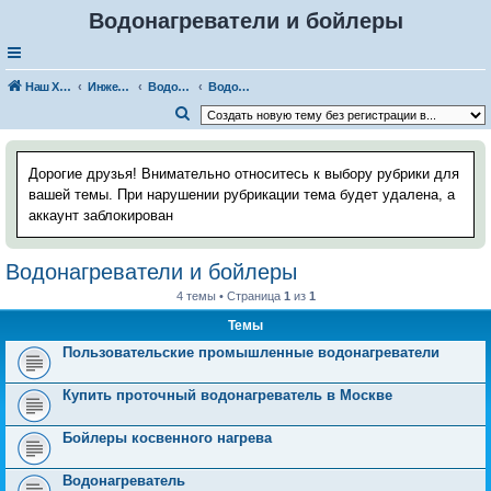
Водонагреватели и бойлеры
Наш Хаус-форум
Инженерные системы
Водоснабжение
Водонагреватели и бойлеры
П
о
и
Дорогие друзья! Внимательно относитесь к выбору рубрики для
с
вашей темы. При нарушении рубрикации тема будет удалена, а
аккаунт заблокирован
к
Водонагреватели и бойлеры
4 темы • Страница
1
из
1
Темы
Пользовательские промышленные водонагреватели
Купить проточный водонагреватель в Москве
Бойлеры косвенного нагрева
Водонагреватель