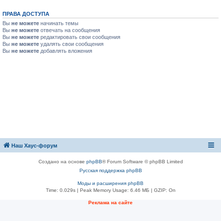
ПРАВА ДОСТУПА
Вы
не можете
начинать темы
Вы
не можете
отвечать на сообщения
Вы
не можете
редактировать свои сообщения
Вы
не можете
удалять свои сообщения
Вы
не можете
добавлять вложения
Наш Хаус-форум
Создано на основе
phpBB
® Forum Software © phpBB Limited
Русская поддержка phpBB
Моды и расширения phpBB
Time: 0.029s
| Peak Memory Usage: 6.46 МБ | GZIP: On
Реклама на сайте