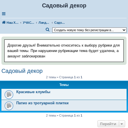
Садовый декор
Наш Хаус-форум
УЧАСТОК И САД
Ландшафтный дизайн
Садовый декор
П
о
и
Дорогие друзья! Внимательно относитесь к выбору рубрики для
с
вашей темы. При нарушении рубрикации тема будет удалена, а
аккаунт заблокирован
к
Садовый декор
2 темы • Страница
1
из
1
Темы
Красивые клумбы
Патио из тротуарной плитки
2 темы • Страница
1
из
1
Перейти