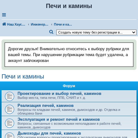
Печи и камины
Наш Хаус-форум
Инженерные системы
Печи и камины
П
о
и
Дорогие друзья! Внимательно относитесь к выбору рубрики для
с
вашей темы. При нарушении рубрикации тема будет удалена, а
аккаунт заблокирован
к
Печи и камины
Форум
Проектирование и выбор печей, каминов
Выбор места, типа печи, ППБ, СНИП и т. д.
Реализация печей, каминов
Вопросы по кладкам печей, каминов, дымоходов и др. Отделка и
облицовка бани
Эксплуатация и ремонт печей и каминов
Вопросы, связанные с возможными неполадками в работе печей,
каминов, дымоходов
Дымоходы для печей, каминов
Обсуждаем вопросы проектирования и эксплуатации дымоходов для