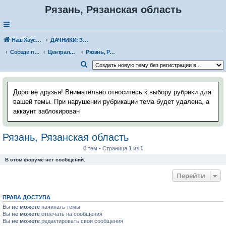
Рязань, Рязанская область
Наш Хаус-форум
ДАЧНИКИ: ЗНАКОМСТВА, ВСТРЕЧИ. РАССКАЗЫ О ДАЧЕ
Соседи по даче
Центральный федеральный округ
Рязань, Рязанская область
П
о
и
Дорогие друзья! Внимательно относитесь к выбору рубрики для
с
вашей темы. При нарушении рубрикации тема будет удалена, а
аккаунт заблокирован
к
Рязань, Рязанская область
0 тем • Страница
1
из
1
В этом форуме нет сообщений.
Перейти
ПРАВА ДОСТУПА
Вы
не можете
начинать темы
Вы
не можете
отвечать на сообщения
Вы
не можете
редактировать свои сообщения