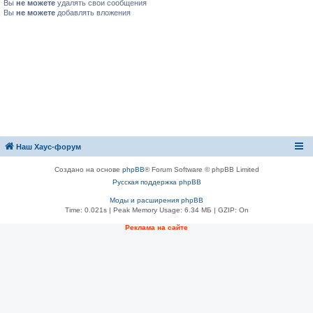
Вы
не можете
удалять свои сообщения
Вы
не можете
добавлять вложения
Наш Хаус-форум
Создано на основе
phpBB
® Forum Software © phpBB Limited
Русская поддержка phpBB
Моды и расширения phpBB
Time: 0.021s
| Peak Memory Usage: 6.34 МБ | GZIP: On
Реклама на сайте