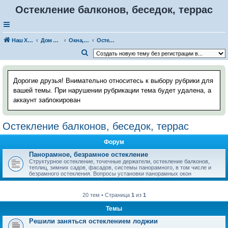
Остекление балконов, беседок, террас
Наш Хаус-форум
Дом и стройка
Окна, профили, остекление
Остекление балконов, беседок, террас
П
о
и
Дорогие друзья! Внимательно относитесь к выбору рубрики для
с
вашей темы. При нарушении рубрикации тема будет удалена, а
аккаунт заблокирован
к
Остекление балконов, беседок, террас
Форум
Панорамное, безрамное остекление
Структурное остекление, точечные держатели, остекление балконов,
теплиц, зимних садов, фасадов, системы панорамного, в том числе и
безрамного остекления. Вопросы установки панорамных окон
20 тем • Страница
1
из
1
Темы
Решили заняться остеклением лоджии