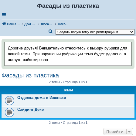
Фасады из пластика
Наш Хаус-форум
Дом и стройка
Фасады и фасадные материалы
Фасады из пластика
П
о
и
Дорогие друзья! Внимательно относитесь к выбору рубрики для
с
вашей темы. При нарушении рубрикации тема будет удалена, а
аккаунт заблокирован
к
Фасады из пластика
2 темы • Страница
1
из
1
Темы
Отделка дома в Ижевске
Сайдинг Деке
2 темы • Страница
1
из
1
Перейти