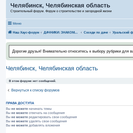
Челябинск, Челябинская область
Строительный форум. Форум о строительстве и загородной жизни
Меню
Наш Хаус-форум
ДАЧНИКИ: ЗНАКОМСТВА, ВСТРЕЧИ. РАССКАЗЫ О ДАЧЕ
Соседи по даче
Дорогие друзья! Внимательно относитесь к выбору рубрики для в
Челябинск, Челябинская область
В этом форуме нет сообщений.
Вернуться к списку форумов
ПРАВА ДОСТУПА
Вы
не можете
начинать темы
Вы
не можете
отвечать на сообщения
Вы
не можете
редактировать свои сообщения
Вы
не можете
удалять свои сообщения
Вы
не можете
добавлять вложения