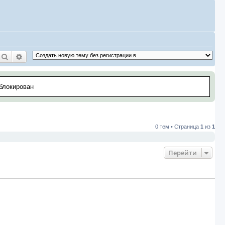
Поиск
Расширенный поиск
аблокирован
0 тем • Страница
1
из
1
Перейти