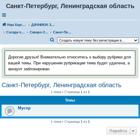
Санкт-Петербург, Ленинградская область
Наш Хаус-форум
ДАЧНИКИ: ЗНАКОМСТВА, ВСТРЕЧИ. РАССКАЗЫ О ДАЧЕ
Соседи по даче
Северо-Западный федеральный округ
Санкт-Петербург, Ленинградская область
П
о
и
Дорогие друзья! Внимательно относитесь к выбору рубрики для
с
вашей темы. При нарушении рубрикации тема будет удалена, а
аккаунт заблокирован
к
Санкт-Петербург, Ленинградская область
1 тема • Страница
1
из
1
Темы
Мусор
1 тема • Страница
1
из
1
Перейти