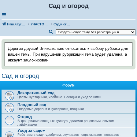
Сад и огород
Наш Хаус-форум
УЧАСТОК И САД
Сад и огород
П
о
и
Дорогие друзья! Внимательно относитесь к выбору рубрики для
с
вашей темы. При нарушении рубрикации тема будет удалена, а
аккаунт заблокирован
к
Сад и огород
Форум
Декоративный сад
Цветы, кустарники, хвойные. Посадка и уход за ними
Плодовый сад
Плодовые деревья и кустарники, ягодники
Огород
Выращивание овощных культур, делимся рецептами, опытом,
лайфхаками
Уход за садом
Работаем в саду: удобряем, окучиваем, опрыскиваем, поливаем,