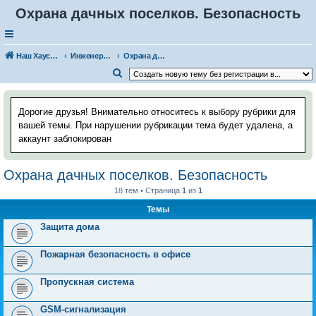
Охрана дачных поселков. Безопасность
Наш Хаус-форум
Инженерные системы
Охрана дачных поселков. Безопасность
П
о
и
Дорогие друзья! Внимательно относитесь к выбору рубрики для
с
вашей темы. При нарушении рубрикации тема будет удалена, а
аккаунт заблокирован
к
Охрана дачных поселков. Безопасность
18 тем • Страница
1
из
1
Темы
Защита дома
Пожарная безопасность в офисе
Пропускная система
GSM-сигнализация