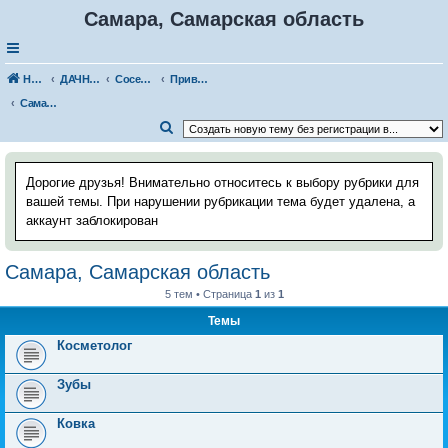
Самара, Самарская область
Наш Хаус-форум
ДАЧНИКИ: ЗНАКОМСТВА, ВСТРЕЧИ. РАССКАЗЫ О ДАЧЕ
Соседи по даче
Приволжский федеральный округ
Самара, Самарская область
П
о
и
Дорогие друзья! Внимательно относитесь к выбору рубрики для
с
вашей темы. При нарушении рубрикации тема будет удалена, а
аккаунт заблокирован
к
Самара, Самарская область
5 тем • Страница
1
из
1
Темы
Косметолог
Зубы
Ковка