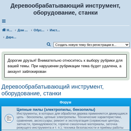
Деревообрабатывающий инструмент,
оборудование, станки
Наш Хаус-форум
Дом и стройка
Обустройство, дизайн помещений
Инструменты и оборудование
Деревообрабатывающий инструмент, оборудование, станки
П
о
и
Дорогие друзья! Внимательно относитесь к выбору рубрики для
с
вашей темы. При нарушении рубрикации тема будет удалена, а
аккаунт заблокирован
к
Деревообрабатывающий инструмент,
оборудование, станки
Форум
Цепные пилы (электропилы, бензопилы)
Инструменты, в которых для обработки дерева применяется движущаяся
цепь - бензопилы, цепные электропилы. Технические характеристики,
сравнение, аксессуары; ремонт и эксплуатация (сервисные центры,
запчасти, принадлежности, горюче-смазочные материалы, заточка
режущего инструмента и т. п.); техника безопасности и приёмы работы