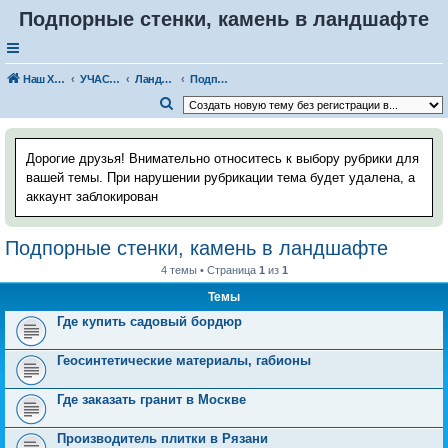
Подпорные стенки, камень в ландшафте
Наш Хаус-форум
УЧАСТОК И САД
Ландшафтный дизайн
Подпорные стенки, камень в ландшафте
П
о
и
Дорогие друзья! Внимательно относитесь к выбору рубрики для
с
вашей темы. При нарушении рубрикации тема будет удалена, а
аккаунт заблокирован
к
Подпорные стенки, камень в ландшафте
4 темы • Страница
1
из
1
Темы
Где купить садовый бордюр
Геосинтетические материалы, габионы
Где заказать гранит в Москве
Производитель плитки в Рязани