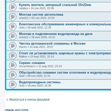
Купить вентиль запорный стальной 15с22нж
natalya
»
14 сен 2021, 22:26
Монтаж систем автополива
axied12
»
03 сен 2020, 14:54
Комплексное обслуживание инженерных и коммунальн
Sofo
»
28 май 2020, 12:18
Монтаж и подключение водопровода на даче
axied12
»
06 июн 2020, 14:22
Чистка артезианской скважины в Москве
Klares
»
31 мар 2021, 18:57
Стоит ли устанавливать шаровые краны с электроприв
Malker
»
23 мар 2021, 20:14
Сервис скважин
skvazhinasrv
»
11 мар 2021, 23:10
Обустройство скважин систем отопления и водопровод
Sofo
»
09 сен 2020, 11:41
Водопроводные системы
Sofo
»
19 июн 2020, 16:26
Вернуться к списку форумов
ПРАВА ДОСТУПА