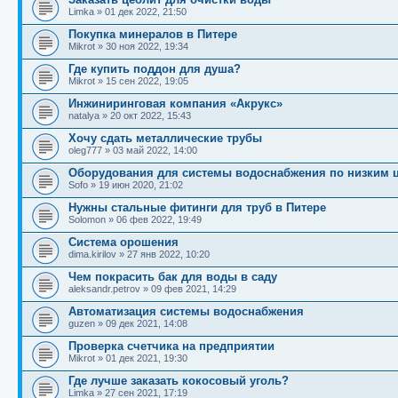
Limka
»
01 дек 2022, 21:50
Покупка минералов в Питере
Mikrot
»
30 ноя 2022, 19:34
Где купить поддон для душа?
Mikrot
»
15 сен 2022, 19:05
Инжиниринговая компания «Акрукс»
natalya
»
20 окт 2022, 15:43
Хочу сдать металлические трубы
oleg777
»
03 май 2022, 14:00
Оборудования для системы водоснабжения по низким 
Sofo
»
19 июн 2020, 21:02
Нужны стальные фитинги для труб в Питере
Solomon
»
06 фев 2022, 19:49
Система орошения
dima.kirilov
»
27 янв 2022, 10:20
Чем покрасить бак для воды в саду
aleksandr.petrov
»
09 фев 2021, 14:29
Автоматизация системы водоснабжения
guzen
»
09 дек 2021, 14:08
Проверка счетчика на предприятии
Mikrot
»
01 дек 2021, 19:30
Где лучше заказать кокосовый уголь?
Limka
»
27 сен 2021, 17:19