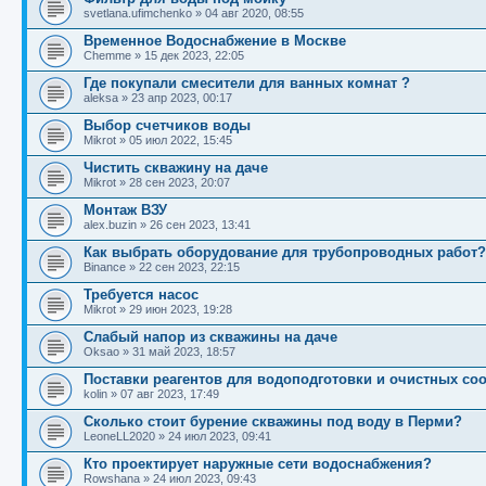
svetlana.ufimchenko
»
04 авг 2020, 08:55
Временное Водоснабжение в Москве
Chemme
»
15 дек 2023, 22:05
Где покупали смесители для ванных комнат ?
aleksa
»
23 апр 2023, 00:17
Выбор счетчиков воды
Mikrot
»
05 июл 2022, 15:45
Чистить скважину на даче
Mikrot
»
28 сен 2023, 20:07
Монтаж ВЗУ
alex.buzin
»
26 сен 2023, 13:41
Как выбрать оборудование для трубопроводных работ?
Binance
»
22 сен 2023, 22:15
Требуется насос
Mikrot
»
29 июн 2023, 19:28
Слабый напор из скважины на даче
Oksao
»
31 май 2023, 18:57
Поставки реагентов для водоподготовки и очистных со
kolin
»
07 авг 2023, 17:49
Сколько стоит бурение скважины под воду в Перми?
LeoneLL2020
»
24 июл 2023, 09:41
Кто проектирует наружные сети водоснабжения?
Rowshana
»
24 июл 2023, 09:43