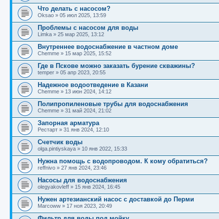
Что делать с насосом?
Oksao
»
05 июл 2025, 13:59
Проблемы с насосом для воды
Limka
»
25 мар 2025, 13:12
Внутреннее водоснабжение в частном доме
Chemme
»
15 мар 2025, 15:52
Где в Пскове можно заказать бурение скважины?
temper
»
05 апр 2023, 20:55
Надежное водоотведение в Казани
Chemme
»
13 июн 2024, 14:12
Полипропиленовые трубы для водоснабжения
Chemme
»
31 май 2024, 21:02
Запорная арматура
Рестарт
»
31 янв 2024, 12:10
Счетчик воды
olga.pintiyskaya
»
10 янв 2022, 15:33
Нужна помощь с водопроводом. К кому обратиться?
reffnivo
»
27 янв 2024, 23:46
Насосы для водоснабжения
olegyakovleff
»
15 янв 2024, 16:45
Нужен артезианский насос с доставкой до Перми
Marcoww
»
17 ноя 2023, 20:49
Фильтр для воды под мойку