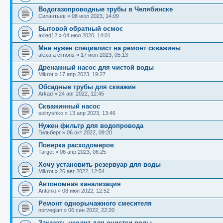
Водогазопроводные трубы в Челябинске
Силантьев
»
08 июл 2023, 14:09
Бытовой обратный осмос
axied12
»
04 июл 2020, 14:01
Мне нужен специалист на ремонт скважины
alexa a cimons
»
17 июн 2023, 05:13
Дренажный насос для чистой воды
Mikrot
»
17 апр 2023, 19:27
Обсадные трубы для скважин
Arkad
»
24 авг 2022, 12:45
Сквaжинный нacос
solnyshko
»
13 апр 2023, 13:46
Нужен фильтр для водопровода
Гильберг
»
06 окт 2022, 09:20
Поверка расходомеров
Target
»
06 апр 2023, 06:25
Хочу установить резервуар для воды
Mikrot
»
26 авг 2022, 12:54
Автономная канализация
Antonio
»
08 июн 2022, 12:52
Ремонт однорычажного смесителя
norvegian
»
06 сен 2022, 22:20
Заказать цеолит для очистки воды