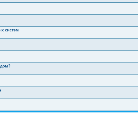
ых систем
одом?
а