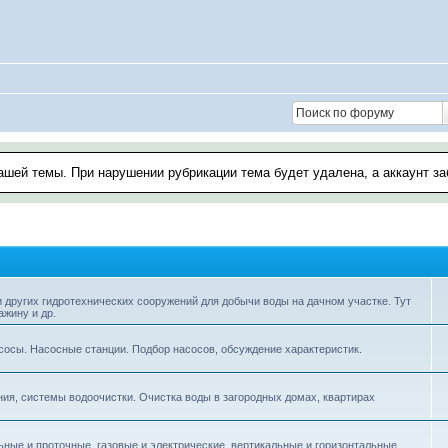
ашей темы. При нарушении рубрикации тема будет удалена, а аккаунт з
 других гидротехнических сооружений для добычи воды на дачном участке. Тут
ажину и др.
осы. Насосные станции. Подбор насосов, обсуждение характеристик.
ия, системы водоочистки. Очистка воды в загородных домах, квартирах
ьные и проточные, газовые и электрические, вертикальные и горизонтальные,