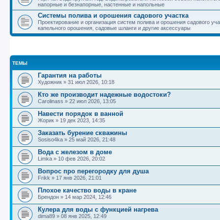
напорные и безнапорные, настенные и напольные
Системы полива и орошения садового участка
Проектирование и организация систем полива и орошения садового уча
капельного орошения, садовые шланги и другие аксессуары
ТЕМЫ
Гарантия на работы
Художник
»
31 июл 2026, 10:18
Кто же производит надежные водостоки?
Carolinass
»
22 июл 2026, 13:05
Навести порядок в ванной
Жорик
»
19 дек 2023, 14:35
Заказать бурение скважины
Sosiso4ka
»
25 май 2026, 21:48
Вода с железом в доме
Limka
»
10 фев 2026, 20:02
Вопрос про перегородку для душа
Frikk
»
17 янв 2026, 21:01
Плохое качество воды в кране
Брендон
»
14 мар 2024, 12:46
Кулера для воды с функцией нагрева
dima89
»
08 янв 2025, 12:49