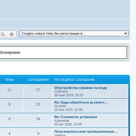
Поиск
Расширенный поиск
аблокирован
ТЕМЫ
СООБЩЕНИЯ
ПОСЛЕДНЕЕ СООБЩЕНИЕ
П
Обустройства скважин на воду
Т
С
11
17
о
Chemme
с
30 май 2024, 18:20
е
о
л
е
П
Re: Куда обратиться за качест…
Т
С
9
22
м
о
д
о
October
н
с
28 апр 2025, 22:46
е
о
ы
б
е
л
е
е
П
Re: Стоимость установки
Т
С
8
34
м
о
с
д
о
Художник
щ
о
н
с
03 авг 2026, 10:28
е
о
ы
б
о
е
л
е
б
е
е
П
Пользовательские промышленные…
Т
С
4
9
м
о
щ
с
д
о
natalya
щ