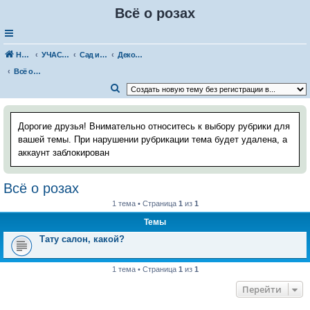
Всё о розах
Наш Хаус-форум
УЧАСТОК И САД
Сад и огород
Декоративный сад
Всё о розах
П
о
и
Дорогие друзья! Внимательно относитесь к выбору рубрики для
с
вашей темы. При нарушении рубрикации тема будет удалена, а
аккаунт заблокирован
к
Всё о розах
1 тема • Страница
1
из
1
Темы
Тату салон, какой?
1 тема • Страница
1
из
1
Перейти