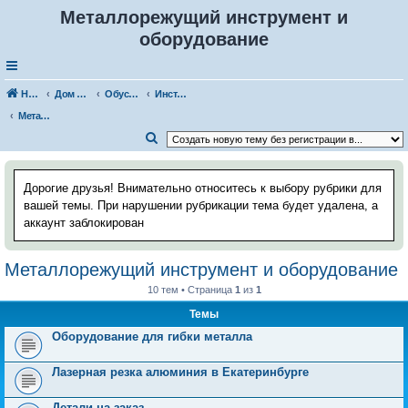
Металлорежущий инструмент и
оборудование
Наш Хаус-форум
Дом и стройка
Обустройство, дизайн помещений
Инструменты и оборудование
Металлорежущий инструмент и оборудование
П
о
и
Дорогие друзья! Внимательно относитесь к выбору рубрики для
с
вашей темы. При нарушении рубрикации тема будет удалена, а
аккаунт заблокирован
к
Металлорежущий инструмент и оборудование
10 тем • Страница
1
из
1
Темы
Оборудование для гибки металла
Лазерная резка алюминия в Екатеринбурге
Детали на заказ