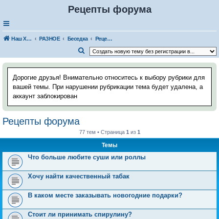
Рецепты форума
Наш Хаус-форум
РАЗНОЕ
Беседка
Рецепты форума
П
о
и
Дорогие друзья! Внимательно относитесь к выбору рубрики для
с
вашей темы. При нарушении рубрикации тема будет удалена, а
аккаунт заблокирован
к
Рецепты форума
77 тем • Страница
1
из
1
Темы
Что больше любите суши или роллы
Хочу найти качественный табак
В каком месте заказывать новогодние подарки?
Стоит ли принимать спирулину?