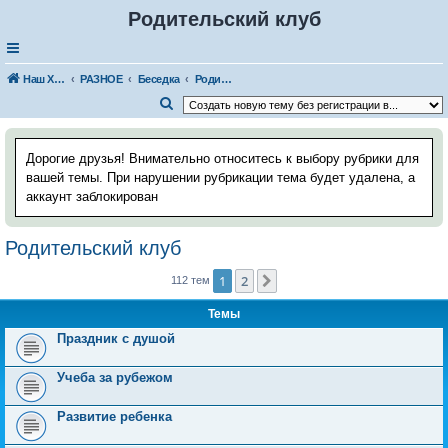
Родительский клуб
Наш Хаус-форум
РАЗНОЕ
Беседка
Родительский клуб
П
о
и
Дорогие друзья! Внимательно относитесь к выбору рубрики для
с
вашей темы. При нарушении рубрикации тема будет удалена, а
аккаунт заблокирован
к
Родительский клуб
1
2
След.
112 тем
Темы
Праздник с душой
Учеба за рубежом
Развитие ребенка