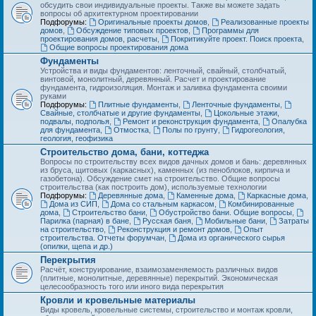
обсудить свои индивидуальные проекты. Также вы можете задать
вопросы об архитектурном проектировании
Подфорумы:
Оригинальные проекты домов
,
Реализованные проекты
домов
,
Обсуждение типовых проектов
,
Программы для
проектирования домов, расчеты
,
Покритикуйте проект. Поиск проекта
,
Общие вопросы проектирования дома
Фундаменты
Устройства и виды фундаментов: ленточный, свайный, столбчатый,
винтовой, монолитный, деревянный. Расчет и проектирование
фундамента, гидроизоляция. Монтаж и заливка фундамента своими
руками
Подфорумы:
Плитные фундаменты
,
Ленточные фундаменты
,
Свайные, столбчатые и другие фундаменты
,
Цокольные этажи,
подвалы, подполья
,
Ремонт и реконструкция фундамента
,
Опалубка
для фундамента
,
Отмостка
,
Полы по грунту
,
Гидрогеология,
геология, геофизика
Строительство дома, бани, коттеджа
Вопросы по строительству всех видов дачных домов и бань: деревянных
из бруса, щитовых (каркасных), каменных (из пеноблоков, кирпича и
газобетона). Обсуждение смет на строительство. Общие вопросы
строительства (как построить дом), используемые технологии
Подфорумы:
Деревянные дома
,
Каменные дома
,
Каркасные дома
,
Дома из СИП
,
Дома со стальным каркасом
,
Комбинированные
дома
,
Строительство бани
,
Обустройство бани. Общие вопросы
,
Парилка (парная) в бане
,
Русская баня
,
Мобильные бани
,
Затраты
на строительство
,
Реконструкция и ремонт домов
,
Опыт
строительства. Отчеты форумчан
,
Дома из органического сырья
(опилки, щепа и др.)
Перекрытия
Расчёт, конструирование, взаимозаменяемость различных видов
(плитные, монолитные, деревянные) перекрытий. Экономическая
целесообразность того или иного вида перекрытия
Кровли и кровельные материалы
Виды кровель, кровельные системы, строительство и монтаж кровли,