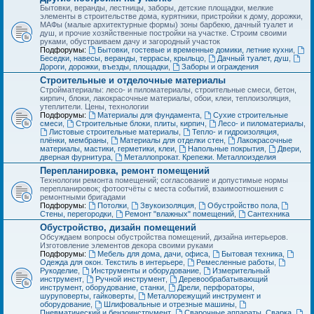
Бытовки, веранды, лестницы, заборы, детские площадки, мелкие
элементы в строительстве дома, курятники, пристройки к дому, дорожки,
МАФы (малые архитектурные формы) зоны барбекю, дачный туалет и
душ, и прочие хозяйственные постройки на участке. Строим своими
руками, обустраиваем дачу и загородный участок
Подфорумы:
Бытовки, гостевые и временные домики, летние кухни
,
Беседки, навесы, веранды, террасы, крыльцо
,
Дачный туалет, душ
,
Дороги, дорожки, въезды, площадки
,
Заборы и ограждения
Строительные и отделочные материалы
Стройматериалы: лесо- и пиломатериалы, строительные смеси, бетон,
кирпич, блоки, лакокрасочные материалы, обои, клеи, теплоизоляция,
утеплители. Цены, технологии
Подфорумы:
Материалы для фундамента
,
Сухие строительные
смеси
,
Строительные блоки, плиты, кирпич
,
Лесо- и пиломатериалы
,
Листовые строительные материалы
,
Тепло- и гидроизоляция,
плёнки, мембраны
,
Материалы для отделки стен
,
Лакокрасочные
материалы, мастики, герметики, клеи
,
Напольные покрытия
,
Двери,
дверная фурнитура
,
Металлопрокат. Крепежи. Металлоизделия
Перепланировка, ремонт помещений
Технологии ремонта помещений; согласование и допустимые нормы
перепланировок; фотоотчёты с места событий, взаимоотношения с
ремонтными бригадами
Подфорумы:
Потолки
,
Звукоизоляция
,
Обустройство пола
,
Стены, перегородки
,
Ремонт "влажных" помещений
,
Сантехника
Обустройство, дизайн помещений
Обсуждаем вопросы обустройства помещений, дизайна интерьеров.
Изготовление элементов декора своими руками
Подфорумы:
Мебель для дома, дачи, офиса
,
Бытовая техника
,
Одежда для окон. Текстиль в интерьере
,
Ремесленные работы
,
Рукоделие
,
Инструменты и оборудование
,
Измерительный
инструмент
,
Ручной инструмент
,
Деревообрабатывающий
инструмент, оборудование, станки
,
Дрели, перфораторы,
шуруповерты, гайковерты
,
Металлорежущий инструмент и
оборудование
,
Шлифовальные и отрезные машины
,
Пневматический и бензоинструмент
,
Сварочные аппараты. Сварка
,