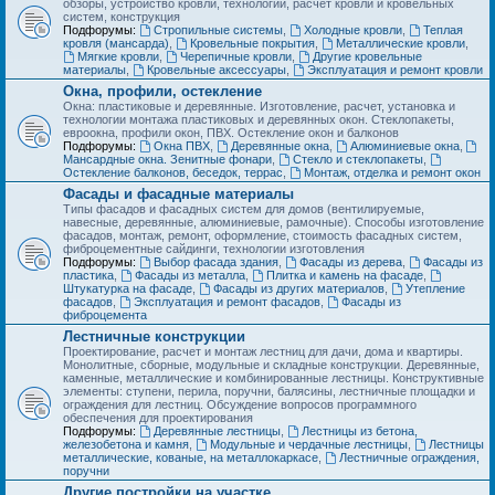
обзоры, устройство кровли, технологии, расчет кровли и кровельных
систем, конструкция
Подфорумы:
Стропильные системы
,
Холодные кровли
,
Теплая
кровля (мансарда)
,
Кровельные покрытия
,
Металлические кровли
,
Мягкие кровли
,
Черепичные кровли
,
Другие кровельные
материалы
,
Кровельные аксессуары
,
Эксплуатация и ремонт кровли
Окна, профили, остекление
Окна: пластиковые и деревянные. Изготовление, расчет, установка и
технологии монтажа пластиковых и деревянных окон. Стеклопакеты,
евроокна, профили окон, ПВХ. Остекление окон и балконов
Подфорумы:
Окна ПВХ
,
Деревянные окна
,
Алюминиевые окна
,
Мансардные окна. Зенитные фонари
,
Стекло и стеклопакеты
,
Остекление балконов, беседок, террас
,
Монтаж, отделка и ремонт окон
Фасады и фасадные материалы
Типы фасадов и фасадных систем для домов (вентилируемые,
навесные, деревянные, алюминиевые, рамочные). Способы изготовление
фасадов, монтаж, ремонт, оформление, стоимость фасадных систем,
фиброцементные сайдинги, технологии изготовления
Подфорумы:
Выбор фасада здания
,
Фасады из дерева
,
Фасады из
пластика
,
Фасады из металла
,
Плитка и камень на фасаде
,
Штукатурка на фасаде
,
Фасады из других материалов
,
Утепление
фасадов
,
Эксплуатация и ремонт фасадов
,
Фасады из
фиброцемента
Лестничные конструкции
Проектирование, расчет и монтаж лестниц для дачи, дома и квартиры.
Монолитные, сборные, модульные и складные конструкции. Деревянные,
каменные, металлические и комбинированные лестницы. Конструктивные
элементы: ступени, перила, поручни, балясины, лестничные площадки и
ограждения для лестниц. Обсуждение вопросов программного
обеспечения для проектирования
Подфорумы:
Деревянные лестницы
,
Лестницы из бетона,
железобетона и камня
,
Модульные и чердачные лестницы
,
Лестницы
металлические, кованые, на металлокаркасе
,
Лестничные ограждения,
поручни
Другие постройки на участке