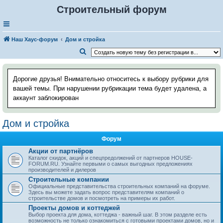
Строительный форум
Наш Хаус-форум
Дом и стройка
П
о
и
Дорогие друзья! Внимательно относитесь к выбору рубрики для
с
вашей темы. При нарушении рубрикации тема будет удалена, а
аккаунт заблокирован
к
Дом и стройка
Форум
Акции от партнёров
Каталог скидок, акций и спецпредолжений от партнеров HOUSE-
FORUM.RU. Узнайте первыми о самых выгодных предложениях
производителей и дилеров
Строительные компании
Официальные представительства строительных компаний на форуме.
Здесь вы можете задать вопрос представителям компаний о
строительстве домов и посмотреть на примеры их работ.
Проекты домов и коттеджей
Выбор проекта для дома, коттеджа - важный шаг. В этом разделе есть
возможность не только ознакомиться с готовыми проектами домов, но и