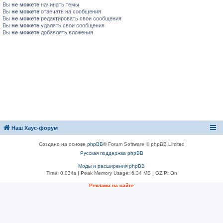
Вы
не можете
начинать темы
Вы
не можете
отвечать на сообщения
Вы
не можете
редактировать свои сообщения
Вы
не можете
удалять свои сообщения
Вы
не можете
добавлять вложения
Наш Хаус-форум
Создано на основе
phpBB
® Forum Software © phpBB Limited
Русская поддержка phpBB
Моды и расширения phpBB
Time: 0.034s
| Peak Memory Usage: 6.34 МБ | GZIP: On
Реклама на сайте