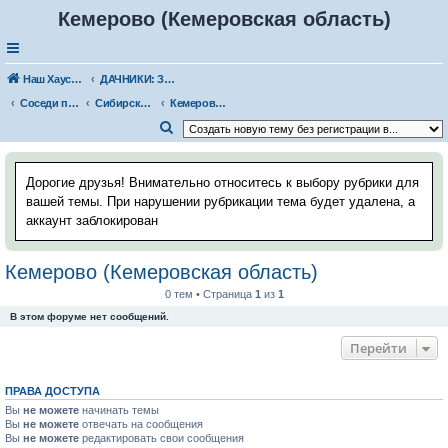
Кемерово (Кемеровская область)
Наш Хаус-форум
ДАЧНИКИ: ЗНАКОМСТВА, ВСТРЕЧИ. РАССКАЗЫ О ДАЧЕ
Соседи по даче
Сибирский федеральный округ
Кемерово (Кемеровская область)
П
о
и
Дорогие друзья! Внимательно относитесь к выбору рубрики для
с
вашей темы. При нарушении рубрикации тема будет удалена, а
аккаунт заблокирован
к
Кемерово (Кемеровская область)
0 тем • Страница
1
из
1
В этом форуме нет сообщений.
Перейти
ПРАВА ДОСТУПА
Вы
не можете
начинать темы
Вы
не можете
отвечать на сообщения
Вы
не можете
редактировать свои сообщения