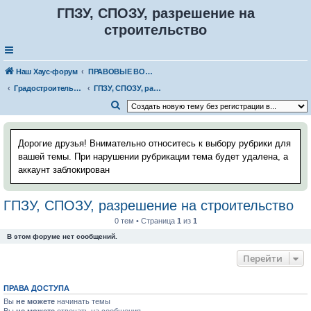
ГПЗУ, СПОЗУ, разрешение на
строительство
Наш Хаус-форум
ПРАВОВЫЕ ВОПРОСЫ
Градостроительные и технические регламенты
ГПЗУ, СПОЗУ, разрешение на строительство
П
о
и
Дорогие друзья! Внимательно относитесь к выбору рубрики для
с
вашей темы. При нарушении рубрикации тема будет удалена, а
аккаунт заблокирован
к
ГПЗУ, СПОЗУ, разрешение на строительство
0 тем • Страница
1
из
1
В этом форуме нет сообщений.
Перейти
ПРАВА ДОСТУПА
Вы
не можете
начинать темы