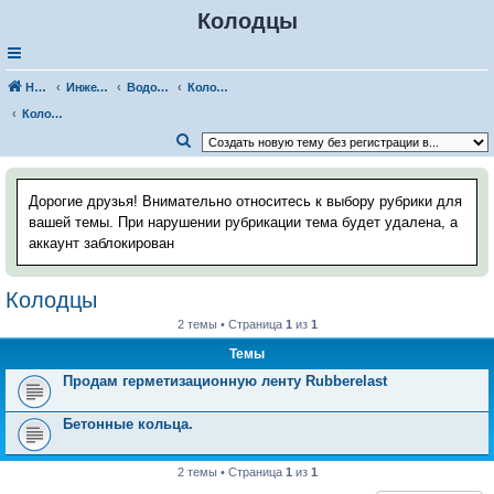
Колодцы
Наш Хаус-форум
Инженерные системы
Водоснабжение
Колодцы, скважины
Колодцы
П
о
и
Дорогие друзья! Внимательно относитесь к выбору рубрики для
с
вашей темы. При нарушении рубрикации тема будет удалена, а
аккаунт заблокирован
к
Колодцы
2 темы • Страница
1
из
1
Темы
Продам герметизационную ленту Rubberelast
Бетонные кольца.
2 темы • Страница
1
из
1