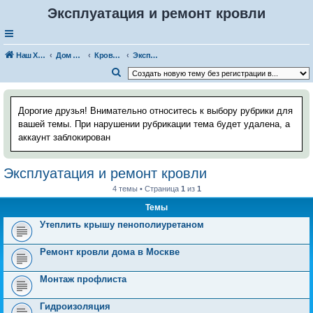
Эксплуатация и ремонт кровли
Наш Хаус-форум
Дом и стройка
Кровли и кровельные материалы
Эксплуатация и ремонт кровли
П
о
и
Дорогие друзья! Внимательно относитесь к выбору рубрики для
с
вашей темы. При нарушении рубрикации тема будет удалена, а
аккаунт заблокирован
к
Эксплуатация и ремонт кровли
4 темы • Страница
1
из
1
Темы
Утеплить крышу пенополиуретаном
Ремонт кровли дома в Москве
Монтаж профлиста
Гидроизоляция