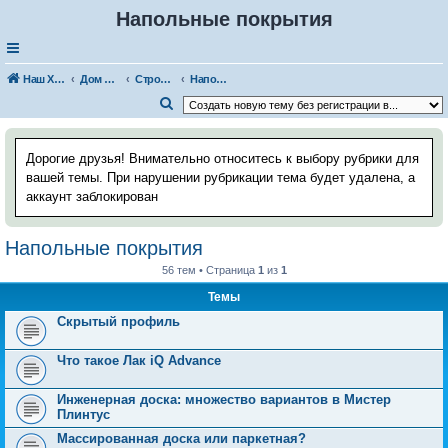
Напольные покрытия
Наш Хаус-форум
Дом и стройка
Строительные и отделочные материалы
Напольные покрытия
П
о
и
Дорогие друзья! Внимательно относитесь к выбору рубрики для
с
вашей темы. При нарушении рубрикации тема будет удалена, а
аккаунт заблокирован
к
Напольные покрытия
56 тем • Страница
1
из
1
Темы
Скрытый профиль
Что такое Лак iQ Advance
Инженерная доска: множество вариантов в Мистер
Плинтус
Массированная доска или паркетная?