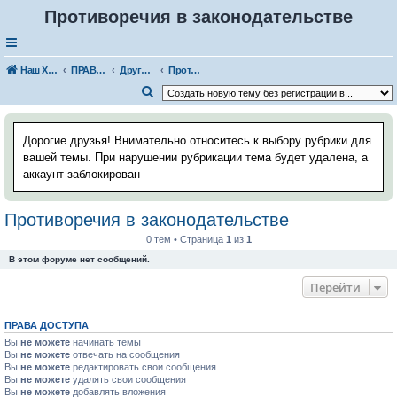
Противоречия в законодательстве
Наш Хаус-форум
ПРАВОВЫЕ ВОПРОСЫ
Другие правовые вопросы
Противоречия в законодательстве
П
о
и
Дорогие друзья! Внимательно относитесь к выбору рубрики для
с
вашей темы. При нарушении рубрикации тема будет удалена, а
аккаунт заблокирован
к
Противоречия в законодательстве
0 тем • Страница
1
из
1
В этом форуме нет сообщений.
Перейти
ПРАВА ДОСТУПА
Вы
не можете
начинать темы
Вы
не можете
отвечать на сообщения
Вы
не можете
редактировать свои сообщения
Вы
не можете
удалять свои сообщения
Вы
не можете
добавлять вложения