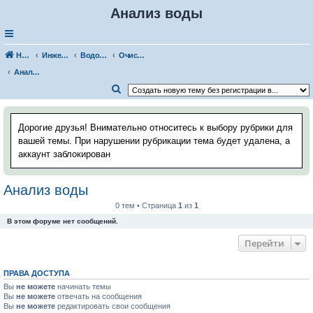
Анализ воды
Наш Хаус-форум
Инженерные системы
Водоснабжение
Очистка воды
Анализ воды
П
о
и
Дорогие друзья! Внимательно относитесь к выбору рубрики для
с
вашей темы. При нарушении рубрикации тема будет удалена, а
аккаунт заблокирован
к
Анализ воды
0 тем • Страница
1
из
1
В этом форуме нет сообщений.
Перейти
ПРАВА ДОСТУПА
Вы
не можете
начинать темы
Вы
не можете
отвечать на сообщения
Вы
не можете
редактировать свои сообщения