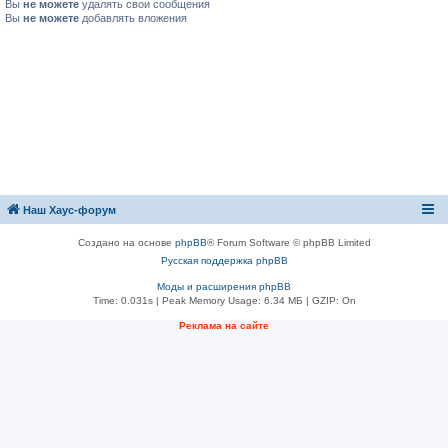
Вы
не можете
удалять свои сообщения
Вы
не можете
добавлять вложения
Наш Хаус-форум
Создано на основе
phpBB
® Forum Software © phpBB Limited
Русская поддержка phpBB
Моды и расширения phpBB
Time: 0.031s
| Peak Memory Usage: 6.34 МБ | GZIP: On
Реклама на сайте