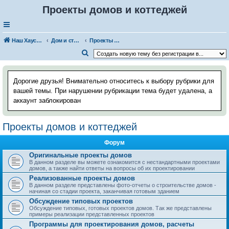
Проекты домов и коттеджей
Наш Хаус-форум
Дом и стройка
Проекты домов и коттеджей
П
о
и
Дорогие друзья! Внимательно относитесь к выбору рубрики для
с
вашей темы. При нарушении рубрикации тема будет удалена, а
аккаунт заблокирован
к
Проекты домов и коттеджей
Форум
Оригинальные проекты домов
В данном разделе вы можете ознакомится с нестандартными проектами
домов, а также найти ответы на вопросы об их проектировании
Реализованные проекты домов
В данном разделе представлены фото-отчеты о строительстве домов -
начиная со стадии проекта, заканчивая готовым зданием
Обсуждение типовых проектов
Обсуждение типовых, готовых проектов домов. Так же представлены
примеры реализации представленных проектов
Программы для проектирования домов, расчеты