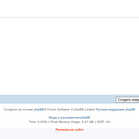
Создано на основе
phpBB
® Forum Software © phpBB Limited
Русская поддержка phpBB
Моды и расширения phpBB
Time: 0.029s
| Peak Memory Usage: 6.47 МБ | GZIP: On
Реклама на сайте