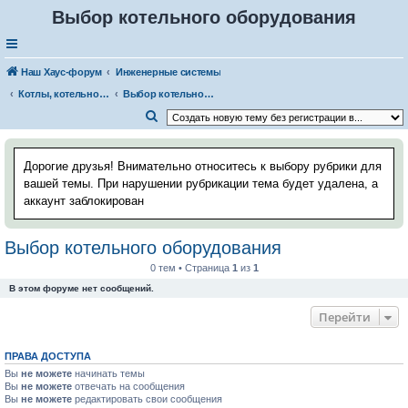
Выбор котельного оборудования
Наш Хаус-форум
Инженерные системы
Котлы, котельное оборудование и горелки к котлам
Выбор котельного оборудования
П
о
и
Дорогие друзья! Внимательно относитесь к выбору рубрики для
с
вашей темы. При нарушении рубрикации тема будет удалена, а
аккаунт заблокирован
к
Выбор котельного оборудования
0 тем • Страница
1
из
1
В этом форуме нет сообщений.
Перейти
ПРАВА ДОСТУПА
Вы
не можете
начинать темы
Вы
не можете
отвечать на сообщения
Вы
не можете
редактировать свои сообщения