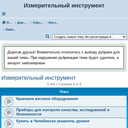
Измерительный инструмент
Наш Хаус-форум
Дом и стройка
Обустройство, дизайн помещений
Инструменты и оборудование
Измерительный инструмент
П
о
и
Дорогие друзья! Внимательно относитесь к выбору рубрики для
с
вашей темы. При нарушении рубрикации тема будет удалена, а
аккаунт заблокирован
к
Измерительный инструмент
5 тем • Страница
1
из
1
Темы
Крановое весовое оборудование
Приборы для контроля качества, исследований и
безопасности
Купить в Челябинске указатель уровня