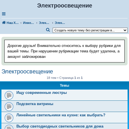
Электроосвещение
Наш Хаус-форум
Инженерные системы
Электрика
Электроосвещение
П
о
и
Дорогие друзья! Внимательно относитесь к выбору рубрики для
с
вашей темы. При нарушении рубрикации тема будет удалена, а
аккаунт заблокирован
к
Электроосвещение
18 тем • Страница
1
из
1
Темы
Ищу современные люстры
Подсветка витрины
Линейные светильники на кухне: как выбрать?
Выбор светодиодных светильников для дома