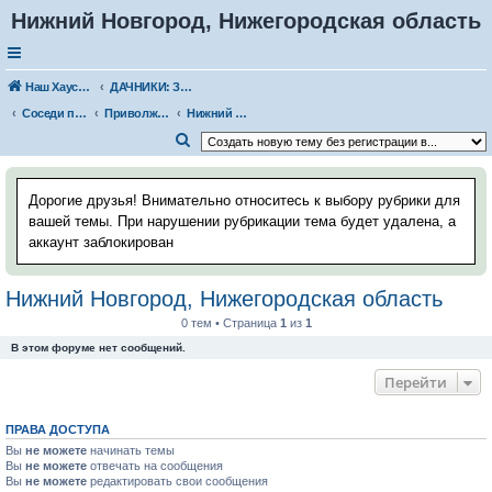
Нижний Новгород, Нижегородская область
Наш Хаус-форум
ДАЧНИКИ: ЗНАКОМСТВА, ВСТРЕЧИ. РАССКАЗЫ О ДАЧЕ
Соседи по даче
Приволжский федеральный округ
Нижний Новгород, Нижегородская область
П
о
и
Дорогие друзья! Внимательно относитесь к выбору рубрики для
с
вашей темы. При нарушении рубрикации тема будет удалена, а
аккаунт заблокирован
к
Нижний Новгород, Нижегородская область
0 тем • Страница
1
из
1
В этом форуме нет сообщений.
Перейти
ПРАВА ДОСТУПА
Вы
не можете
начинать темы
Вы
не можете
отвечать на сообщения
Вы
не можете
редактировать свои сообщения