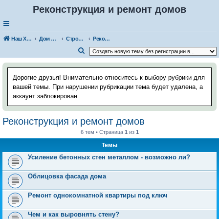
Реконструкция и ремонт домов
Наш Хаус-форум
Дом и стройка
Строительство дома, бани, коттеджа
Реконструкция и ремонт домов
П
о
и
Дорогие друзья! Внимательно относитесь к выбору рубрики для
с
вашей темы. При нарушении рубрикации тема будет удалена, а
аккаунт заблокирован
к
Реконструкция и ремонт домов
6 тем • Страница
1
из
1
Темы
Усиление бетонных стен металлом - возможно ли?
Облицовка фасада дома
Ремонт однокомнатной квартиры под ключ
Чем и как выровнять стену?