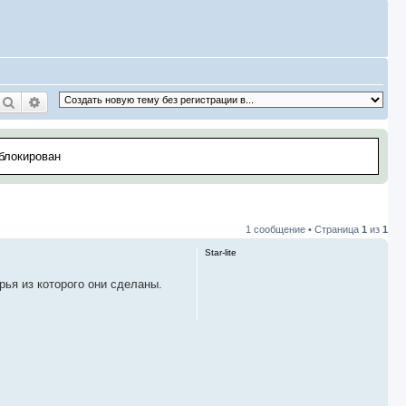
Поиск
Расширенный поиск
аблокирован
1 сообщение • Страница
1
из
1
Star-lite
рья из которого они сделаны.