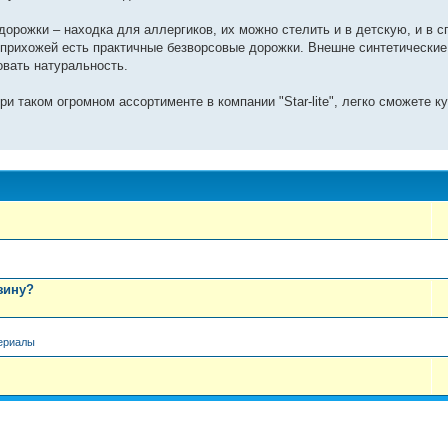
орожки – находка для аллергиков, их можно стелить и в детскую, и в 
я прихожей есть практичные безворсовые дорожки. Внешне синтетические
овать натуральность.
при таком огромном ассортименте в компании "Star-lite", легко сможете к
зину?
ериалы