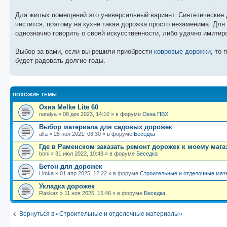
Для жилых помещений это универсальный вариант. Синтетические д
чистится, поэтому на кухне такая дорожка просто незаменима. Дл
однозначно говорить о своей искусственности, либо удачно имитир
Выбор за вами, если вы решили приобрести
ковровые дорожки
, то 
будет радовать долгие годы.
ПОХОЖИЕ ТЕМЫ
Окна Melke Lite 60
natalya
»
08 дек 2023, 14:10
» в форуме
Окна ПВХ
Выбор материала для садовых дорожек
alfa
»
25 ноя 2021, 08:30
» в форуме
Беседка
Где в Раменском заказать ремонт дорожек к моему мага
boni
»
31 июл 2022, 10:48
» в форуме
Беседка
Бетон для дорожек
Limka
»
01 апр 2025, 12:22
» в форуме
Строительные и отделочные мат
Укладка дорожек
Raskaz
»
11 ноя 2025, 15:46
» в форуме
Беседка
Вернуться в «Строительные и отделочные материалы»