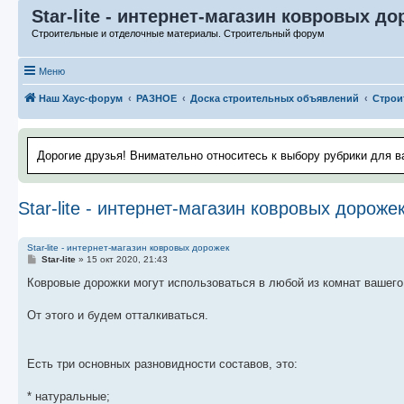
Star-lite - интернет-магазин ковровых д
Строительные и отделочные материалы. Строительный форум
Меню
Наш Хаус-форум
РАЗНОЕ
Доска строительных объявлений
Строи
Дорогие друзья! Внимательно относитесь к выбору рубрики для в
Star-lite - интернет-магазин ковровых дороже
Star-lite - интернет-магазин ковровых дорожек
С
Star-lite
»
15 окт 2020, 21:43
о
о
Ковровые дорожки могут использоваться в любой из комнат вашего 
б
щ
е
От этого и будем отталкиваться.
н
и
е
Есть три основных разновидности составов, это:
* натуральные;