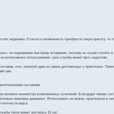
стоят недешево. Если есть возможность приобрести такую красоту, то л
ванс», но подвержены быстрому истиранию, поэтому их лучше стелить 
-за интенсивного использования, срок службы может быть недолгим;
составов, этот, пожалуй один из самых долговечных и практичных. Таки
ий шик.
интетическими составами.
е из великого множества всевозможных сочетаний. Благодаря такому сос
шёлковые немножко дешевеют. Использовать их можно, практически в лю
 плотности ворса.
службы легко может достигать 15 лет.