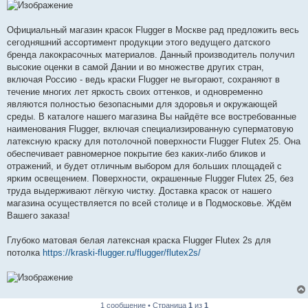
о
б
щ
е
Официальный магазин красок Flugger в Москве рад предложить весь
н
сегодняшний ассортимент продукции этого ведущего датского
и
е
бренда лакокрасочных материалов. Данный производитель получил
высокие оценки в самой Дании и во множестве других стран,
включая Россию - ведь краски Flugger не выгорают, сохраняют в
течение многих лет яркость своих оттенков, и одновременно
являются полностью безопасными для здоровья и окружающей
среды. В каталоге нашего магазина Вы найдёте все востребованные
наименования Flugger, включая специализированную суперматовую
латексную краску для потолочной поверхности Flugger Flutex 25. Она
обеспечивает равномерное покрытие без каких-либо бликов и
отражений, и будет отличным выбором для больших площадей с
ярким освещением. Поверхности, окрашенные Flugger Flutex 25, без
труда выдерживают лёгкую чистку. Доставка красок от нашего
магазина осуществляется по всей столице и в Подмосковье. Ждём
Вашего заказа!
Глубоко матовая белая латексная краска Flugger Flutex 2s для
потолка
https://kraski-flugger.ru/flugger/flutex2s/
1 сообщение • Страница
1
из
1