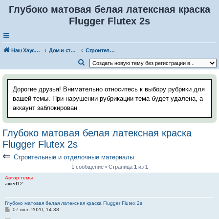
Глубоко матовая белая латексная краска
Flugger Flutex 2s
Наш Хаус-форум
Дом и стройка
Строительные и отделочные материалы
П
о
и
Дорогие друзья! Внимательно относитесь к выбору рубрики для
с
вашей темы. При нарушении рубрикации тема будет удалена, а
аккаунт заблокирован
к
Глубоко матовая белая латексная краска
Flugger Flutex 2s
⇐
Строительные и отделочные материалы
1 сообщение • Страница
1
из
1
Автор темы
axied12
Глубоко матовая белая латексная краска Flugger Flutex 2s
С
07 июн 2020, 14:38
о