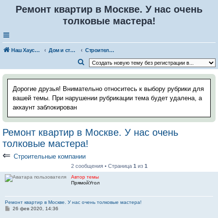
Ремонт квартир в Москве. У нас очень
толковые мастера!
Наш Хаус-форум
Дом и стройка
Строительные компании
П
о
и
Дорогие друзья! Внимательно относитесь к выбору рубрики для
с
вашей темы. При нарушении рубрикации тема будет удалена, а
аккаунт заблокирован
к
Ремонт квартир в Москве. У нас очень
толковые мастера!
⇐
Строительные компании
2 сообщения • Страница
1
из
1
Автор темы
ПрямойУгол
Ремонт квартир в Москве. У нас очень толковые мастера!
С
26 фев 2020, 14:36
о