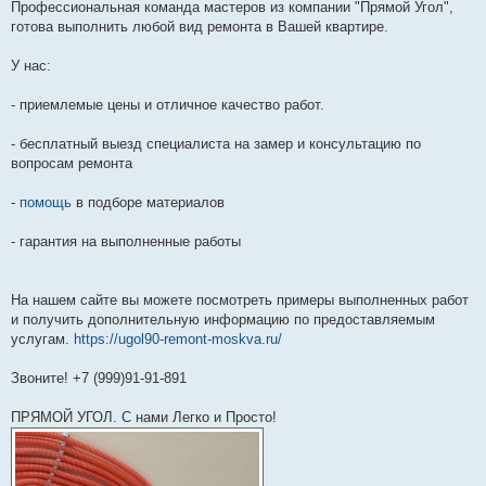
о
Профессиональная команда мастеров из компании "Прямой Угол",
б
готова выполнить любой вид ремонта в Вашей квартире.
щ
е
н
У нас:
и
е
- приемлемые цены и отличное качество работ.
- бесплатный выезд специалиста на замер и консультацию по
вопросам ремонта
-
помощь
в подборе материалов
- гарантия на выполненные работы
На нашем сайте вы можете посмотреть примеры выполненных работ
и получить дополнительную информацию по предоставляемым
услугам.
https://ugol90-remont-moskva.ru/
Звоните! +7 (999)91-91-891
ПРЯМОЙ УГОЛ. С нами Легко и Просто!