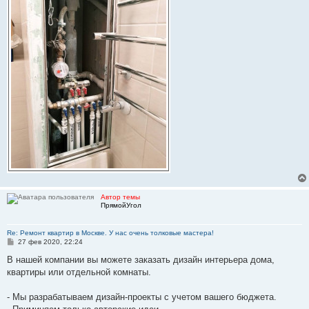
Автор темы
ПрямойУгол
Re: Ремонт квартир в Москве. У нас очень толковые мастера!
С
27 фев 2020, 22:24
о
о
В нашей компании вы можете заказать дизайн интерьера дома,
б
квартиры или отдельной комнаты.
щ
е
н
- Мы разрабатываем дизайн-проекты с учетом вашего бюджета.
и
е