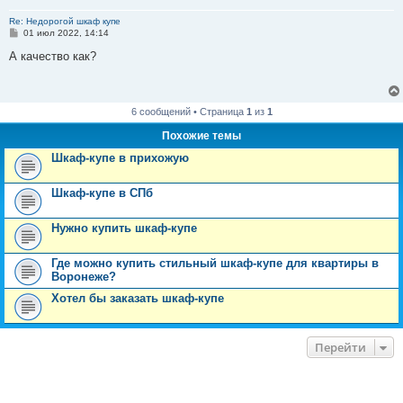
Re: Недорогой шкаф купе
С
01 июл 2022, 14:14
о
о
А качество как?
б
щ
е
н
и
6 сообщений • Страница
1
из
1
е
Похожие темы
Шкаф-купе в прихожую
Шкаф-купе в СПб
Нужно купить шкаф-купе
Где можно купить стильный шкаф-купе для квартиры в
Воронеже?
Хотел бы заказать шкаф-купе
Перейти