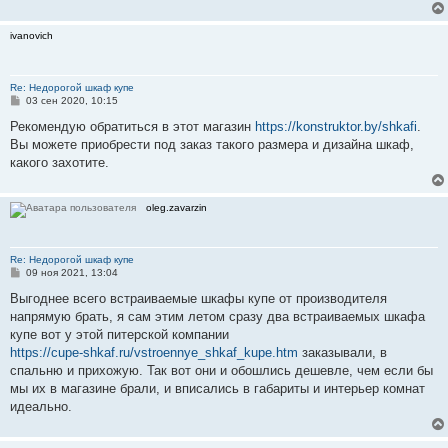
е
ivanovich
Re: Недорогой шкаф купе
С
03 сен 2020, 10:15
о
о
Рекомендую обратиться в этот магазин
https://konstruktor.by/shkafi
.
б
Вы можете приобрести под заказ такого размера и дизайна шкаф,
щ
е
какого захотите.
н
и
е
oleg.zavarzin
Re: Недорогой шкаф купе
С
09 ноя 2021, 13:04
о
о
Выгоднее всего встраиваемые шкафы купе от производителя
б
напрямую брать, я сам этим летом сразу два встраиваемых шкафа
щ
е
купе вот у этой питерской компании
н
https://cupe-shkaf.ru/vstroennye_shkaf_kupe.htm
заказывали, в
и
е
спальню и прихожую. Так вот они и обошлись дешевле, чем если бы
мы их в магазине брали, и вписались в габариты и интерьер комнат
идеально.