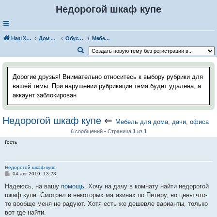
Недорогой шкаф купе
Наш Хаус-форум
Дом и стройка
Обустройство, дизайн помещений
Мебель для дома, дачи, офиса
П
о
и
Дорогие друзья! Внимательно относитесь к выбору рубрики для
с
вашей темы. При нарушении рубрикации тема будет удалена, а
аккаунт заблокирован
к
Недорогой шкаф купе
⇐
Мебель для дома, дачи, офиса
6 сообщений • Страница
1
из
1
Гость
Недорогой шкаф купе
С
04 авг 2019, 13:23
о
о
Надеюсь, на вашу
помощь
. Хочу на дачу в комнату найти недорогой
б
шкаф купе. Смотрел в некоторых магазинах по Питеру, но цены что-
щ
е
то вообще меня не радуют. Хотя есть же дешевле варианты, только
н
вот где найти.
и