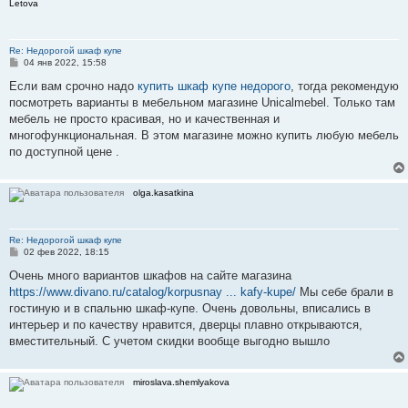
Letova
Re: Недорогой шкаф купе
С
04 янв 2022, 15:58
о
о
Если вам срочно надо
купить шкаф купе недорого
, тогда рекомендую
б
посмотреть варианты в мебельном магазине Unicalmebel. Только там
щ
е
мебель не просто красивая, но и качественная и
н
многофункциональная. В этом магазине можно купить любую мебель
и
е
по доступной цене .
olga.kasatkina
Re: Недорогой шкаф купе
С
02 фев 2022, 18:15
о
о
Очень много вариантов шкафов на сайте магазина
б
https://www.divano.ru/catalog/korpusnay ... kafy-kupe/
Мы себе брали в
щ
е
гостиную и в спальню шкаф-купе. Очень довольны, вписались в
н
интерьер и по качеству нравится, дверцы плавно открываются,
и
е
вместительный. С учетом скидки вообще выгодно вышло
miroslava.shemlyakova