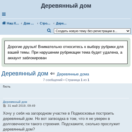
Деревянный дом
Наш Хаус-форум
Дом и стройка
Строительство дома, бани, коттеджа
Деревянные дома
П
о
и
Дорогие друзья! Внимательно относитесь к выбору рубрики для
с
вашей темы. При нарушении рубрикации тема будет удалена, а
аккаунт заблокирован
к
Деревянный дом
⇐
Деревянные дома
7 сообщений • Страница
1
из
1
Гость
Деревянный дом
С
31 май 2019, 09:49
о
о
Хочу у себя на загородном участке в Подмосковье построить
б
деревянный дом. Но вот загвоздка в том, что я не уверен в
щ
е
долговечности такого строения. Подскажите, сколько прослужит
н
деревянный дом?
и