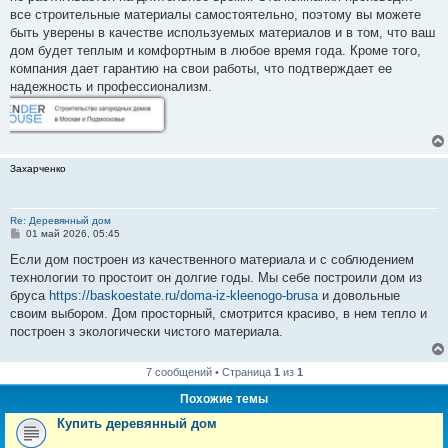
е
все строительные материалы самостоятельно, поэтому вы можете
быть уверены в качестве используемых материалов и в том, что ваш
дом будет теплым и комфортным в любое время года. Кроме того,
компания дает гарантию на свои работы, что подтверждает ее
надежность и профессионализм.
Захарченко
Re: Деревянный дом
С
01 май 2026, 05:45
о
о
Если дом построен из качественного материала и с соблюдением
б
технологии то простоит он долгие годы. Мы себе построили дом из
щ
е
бруса
https://baskoestate.ru/doma-iz-kleenogo-brusa
и довольные
н
своим выбором. Дом просторный, смотрится красиво, в нем тепло и
и
е
построен з экологически чистого материала.
7 сообщений • Страница
1
из
1
Похожие темы
Купить деревянный дом