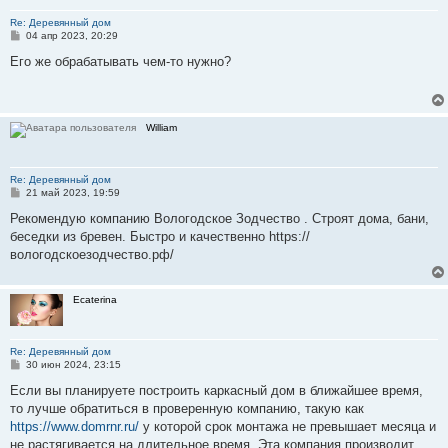
Re: Деревянный дом
С
04 апр 2023, 20:29
о
о
Его же обрабатывать чем-то нужно?
б
щ
е
н
и
William
е
Re: Деревянный дом
С
21 май 2023, 19:59
о
о
Рекомендую компанию Вологодское Зодчество . Строят дома, бани,
б
беседки из бревен. Быстро и качественно https://
щ
е
вологодскоезодчество.рф/
н
и
е
Ecaterina
Re: Деревянный дом
С
30 июн 2024, 23:15
о
о
Если вы планируете построить каркасный дом в ближайшее время,
б
то лучше обратиться в проверенную компанию, такую как
щ
е
https://www.domrnr.ru/
у которой срок монтажа не превышает месяца и
н
не растягивается на длительное время. Эта компания производит
и