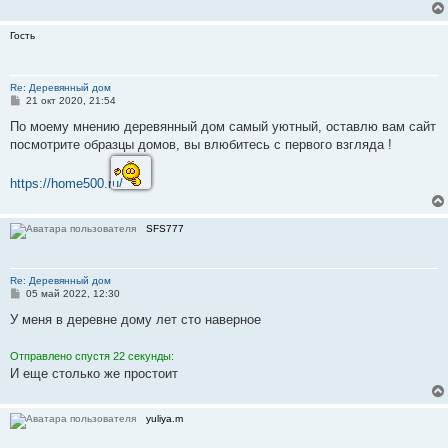
е
Гость
Re: Деревянный дом
С
21 окт 2020, 21:54
о
о
По моему мнению деревянный дом самый уютный, оставлю вам сайт
б
посмотрите образцы домов, вы влюбитесь с первого взгляда !
щ
е
н
https://home500.ru/
и
е
SFS777
Re: Деревянный дом
С
05 май 2022, 12:30
о
о
У меня в деревне дому лет сто наверное
б
щ
е
Отправлено спустя 22 секунды:
н
И еще столько же простоит
и
е
yuliya.m