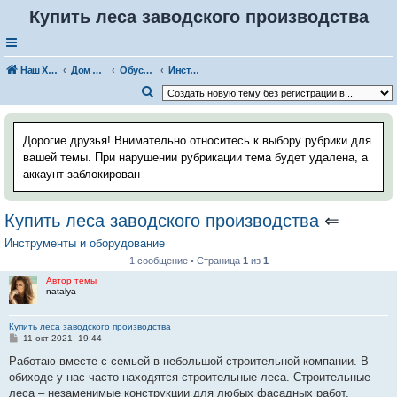
Купить леса заводского производства
Наш Хаус-форум
Дом и стройка
Обустройство, дизайн помещений
Инструменты и оборудование
П
о
и
Дорогие друзья! Внимательно относитесь к выбору рубрики для
с
вашей темы. При нарушении рубрикации тема будет удалена, а
аккаунт заблокирован
к
Купить леса заводского производства
⇐
Инструменты и оборудование
1 сообщение • Страница
1
из
1
Автор темы
natalya
Купить леса заводского производства
С
11 окт 2021, 19:44
о
о
Работаю вместе с семьей в небольшой строительной компании. В
б
обиходе у нас часто находятся строительные леса. Строительные
щ
е
леса – незаменимые конструкции для любых фасадных работ,