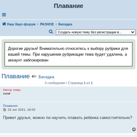
Плавание
Наш Хаус-форум
РАЗНОЕ
Беседка
П
о
и
Дорогие друзья! Внимательно относитесь к выбору рубрики для
с
вашей темы. При нарушении рубрикации тема будет удалена, а
аккаунт заблокирован
к
Плавание
⇐
Беседка
3 сообщения • Страница
1
из
1
Автор темы
crowl
Плавание
С
01 окт 2021, 19:02
о
о
Привет друзья, можно ли научить плавать ребенка самостоятельно?
б
щ
е
н
и