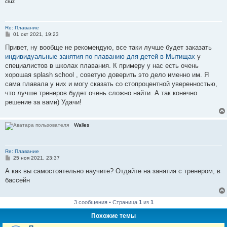
cruz
е
Re: Плавание
С
01 окт 2021, 19:23
о
о
Привет, ну вообще не рекомендую, все таки лучше будет заказать
б
индивидуальные занятия по плаванию для детей в Мытищах
у
щ
е
специалистов в школах плавания. К примеру у нас есть очень
н
хорошая splash school , советую доверить это дело именно им. Я
и
е
сама плавала у них и могу сказать со стопроцентной уверенностью,
что лучше тренеров будет очень сложно найти. А так конечно
решение за вами) Удачи!
Walles
Re: Плавание
С
25 ноя 2021, 23:37
о
о
А как вы самостоятельно научите? Отдайте на занятия с тренером, в
б
бассейн
щ
е
н
и
3 сообщения • Страница
1
из
1
е
Похожие темы