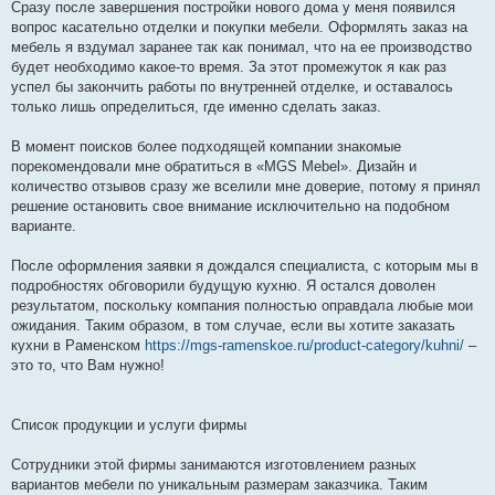
о
Сразу после завершения постройки нового дома у меня появился
б
вопрос касательно отделки и покупки мебели. Оформлять заказ на
щ
е
мебель я вздумал заранее так как понимал, что на ее производство
н
будет необходимо какое-то время. За этот промежуток я как раз
и
е
успел бы закончить работы по внутренней отделке, и оставалось
только лишь определиться, где именно сделать заказ.
В момент поисков более подходящей компании знакомые
порекомендовали мне обратиться в «MGS Mebel». Дизайн и
количество отзывов сразу же вселили мне доверие, потому я принял
решение остановить свое внимание исключительно на подобном
варианте.
После оформления заявки я дождался специалиста, с которым мы в
подробностях обговорили будущую кухню. Я остался доволен
результатом, поскольку компания полностью оправдала любые мои
ожидания. Таким образом, в том случае, если вы хотите заказать
кухни в Раменском
https://mgs-ramenskoe.ru/product-category/kuhni/
–
это то, что Вам нужно!
Список продукции и услуги фирмы
Сотрудники этой фирмы занимаются изготовлением разных
вариантов мебели по уникальным размерам заказчика. Таким