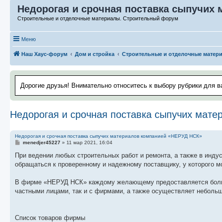
Недорогая и срочная поставка сыпучих
Строительные и отделочные материалы. Строительный форум
Меню
Наш Хаус-форум
Дом и стройка
Строительные и отделочные матер
Дорогие друзья! Внимательно относитесь к выбору рубрики для в
Недорогая и срочная поставка сыпучих мат
Недорогая и срочная поставка сыпучих материалов компанией «НЕРУД НСК»
С
menedjer45227
»
11 мар 2021, 16:04
о
о
При ведении любых строительных работ и ремонта, а также в инду
б
обращаться к проверенному и надежному поставщику, у которого м
щ
е
н
В фирме «НЕРУД НСК» каждому желающему предоставляется больш
и
е
частными лицами, так и с фирмами, а также осуществляет неболь
Список товаров фирмы