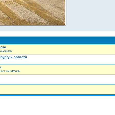
рске
материалы
бургу и области
м
чные материалы