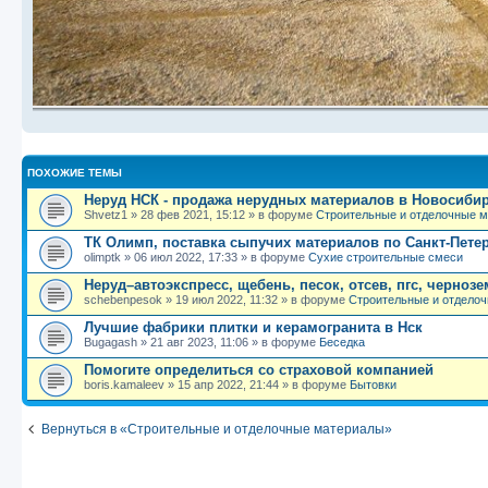
ПОХОЖИЕ ТЕМЫ
Неруд НСК - продажа нерудных материалов в Новосиби
Shvetz1
»
28 фев 2021, 15:12
» в форуме
Строительные и отделочные 
ТК Олимп, поставка сыпучих материалов по Санкт-Петер
olimptk
»
06 июл 2022, 17:33
» в форуме
Сухие строительные смеси
Неруд–автоэкспресс, щебень, песок, отсев, пгс, чернозе
schebenpesok
»
19 июл 2022, 11:32
» в форуме
Строительные и отдело
Лучшие фабрики плитки и керамогранита в Нск
Bugagash
»
21 авг 2023, 11:06
» в форуме
Беседка
Помогите определиться со страховой компанией
boris.kamaleev
»
15 апр 2022, 21:44
» в форуме
Бытовки
Вернуться в «Строительные и отделочные материалы»